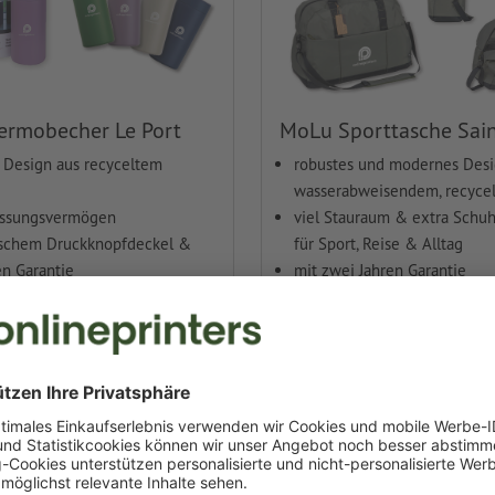
ermobecher Le Port
MoLu Sporttasche Sain
Design aus recyceltem
robustes und modernes Desi
wasserabweisendem, recyce
assungsvermögen
viel Stauraum & extra Schuh
ischem Druckknopfdeckel &
für Sport, Reise & Alltag
en Garantie
mit zwei Jahren Garantie