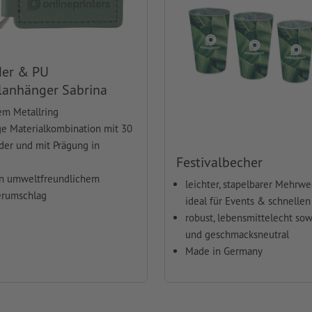
der & PU
lanhänger Sabrina
lem Metallring
ge Materialkombination mit 30
der und mit Prägung in
Festivalbecher
in umweltfreundlichem
leichter, stapelbarer Mehrw
erumschlag
ideal für Events & schnelle
robust, lebensmittelecht sow
und geschmacksneutral
Made in Germany