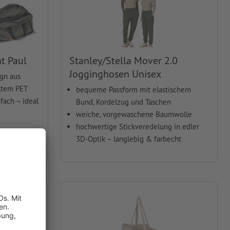
t Paul
Stanley/Stella Mover 2.0
Jogginghosen Unisex
gn aus
ltem PET
bequeme Passform mit elastischem
fach – ideal
Bund, Kordelzug und Taschen
weiche, vorgewaschene Baumwolle
hochwertige Stickveredelung in edler
3D-Optik – langlebig & farbecht