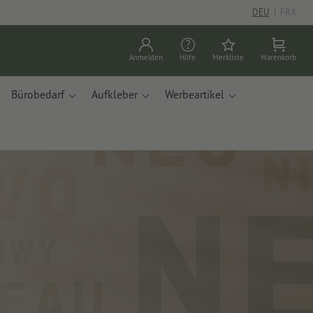
DEU
|
FRA
Anmelden
Hilfe
Merkliste
Warenkorb
Bürobedarf
Aufkleber
Werbeartikel