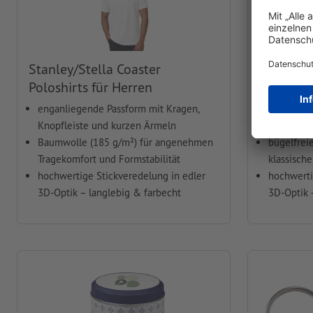
Stanley/Stella Coaster
Russel U
Poloshirts für Herren
Hemden f
enganliegende Passform mit Kragen,
mit Butto
Knopfleiste und kurzen Ärmeln
und verst
Baumwolle (185 g/m²) für angenehmen
bügelfrei
Tragekomfort und Formstabilität
klassische
hochwertige Stickveredelung in edler
hochwerti
3D-Optik – langlebig & farbecht
3D-Optik 