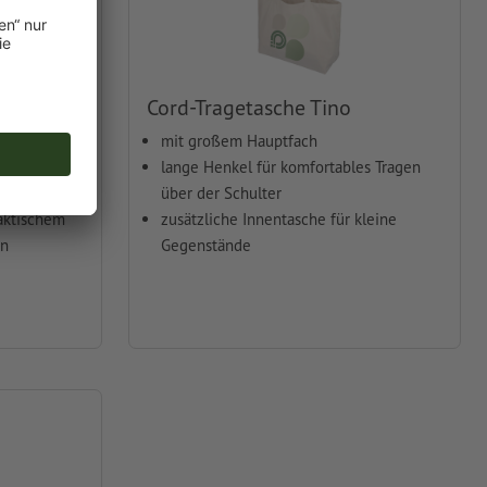
uka
Cord-Tragetasche Tino
mit
mit großem Hauptfach
für
lange Henkel für komfortables Tragen
über der Schulter
aktischem
zusätzliche Innentasche für kleine
en
Gegenstände