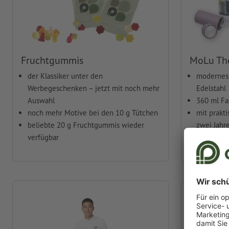
Fruchtgummis
MoLu Th
der Klassiker unter den
modernes 
Werbegeschenken – jetzt mit noch mehr
Edelstahl
Auswahl
360 ml F
noch mehr Motive bei den 10 g Tütchen
mit prakt
beliebte 20 g Fruchtgummis wieder
zwei Jahr
verfügbar