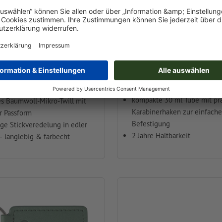
ltimate Non-Iron
Sonnenschutzlotion L
ür Herren
zuverlässiger Sonnenschutz 
Lichtschutzfaktor 30 – ideal 
n-Down-Kragen, Brusttasche
unterwegs
ellbaren Manschetten
kompakte 30 ml Tube mit pr
es Baumwoll-Mikro-Twill mit
Karabinerhaken zur einfach
r Passform
Befestigung
ge Stickveredelung in edler
2 Jahre Haltbarkeit
– langlebig & farbecht