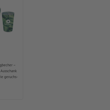
egbecher –
n Ausschank
ie geruchs-