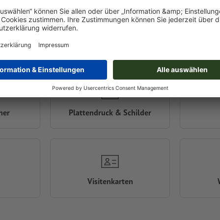
n
Messesysteme
ner
Plattendruck & Schilder
Visitenkarten