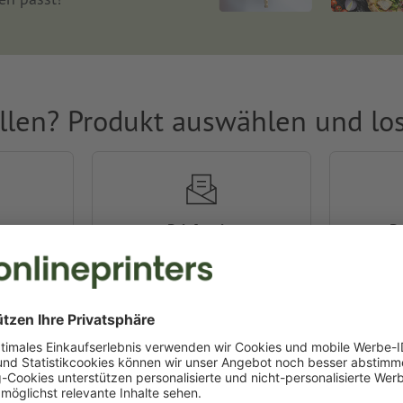
llen? Produkt auswählen und lo
Briefpapier
B
ggen
Falzflyer