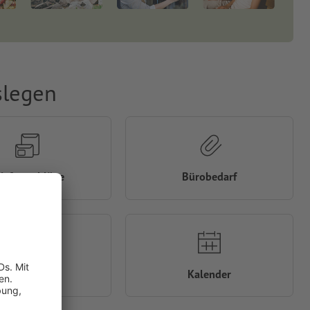
slegen
riefumschläge
Bürobedarf
Flyer
Kalender