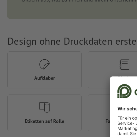
Design ohne Druckdaten erste
Aufkleber
Blöcke
Etiketten auf Rolle
Fahnen & Fla