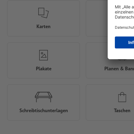
Karten
Klappkarte
Plakate
Planen & Ban
Schreibtisch­unterlagen
Taschen