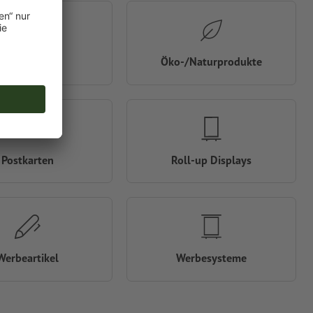
Notizbücher
Öko-/Naturprodukte
Postkarten
Roll-up Displays
Werbeartikel
Werbesysteme