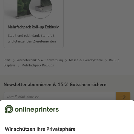
Mehrfachpack Roll-up Exklusiv
Stabil und edel- dank Standfuß
und glänzenden Zierelementen
Start
Werbetechnik & Außenwerbung
Messe & Eventsysteme
Roll-up
Displays
Mehrfachpack Roll-ups
Newsletter abonnieren & 15 % Gutschein sichern
Online Druckerei
Über Onlineprinters
Service