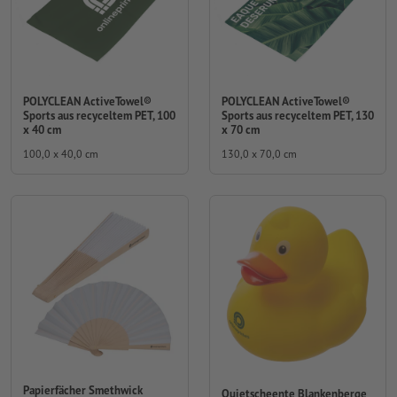
POLYCLEAN ActiveTowel®
POLYCLEAN ActiveTowel®
Sports aus recyceltem PET, 100
Sports aus recyceltem PET, 130
x 40 cm
x 70 cm
100,0 x 40,0 cm
130,0 x 70,0 cm
Papierfächer Smethwick
Quietscheente Blankenberge