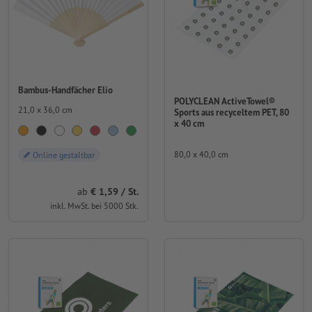
Bambus-Handfächer Elio
POLYCLEAN ActiveTowel®
21,0 x 36,0 cm
Sports aus recyceltem PET, 80
x 40 cm
80,0 x 40,0 cm
Online gestaltbar
ab
€ 1,59 / St.
inkl. MwSt. bei 5000 Stk.