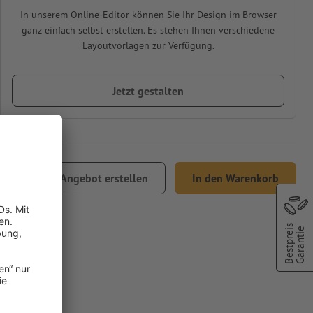
In unserem Online-Editor können Sie Ihr Design im Browser
ganz einfach selbst erstellen. Es stehen Ihnen verschiedene
Layoutvorlagen zur Verfügung.
Jetzt gestalten
1,92
Angebot erstellen
In den Warenkorb
 MwSt.
Bestpreis
Garantie
4/0-