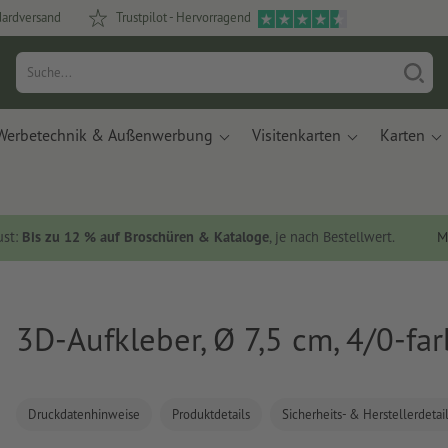
dardversand
Trustpilot - Hervorragend
Werbetechnik & Außenwerbung
Visitenkarten
Karten
ust:
Bis zu 12 % auf Broschüren & Kataloge
, je nach Bestellwert.
M
3D-Aufkleber, Ø 7,5 cm, 4/0-far
Druckdatenhinweise
Produktdetails
Sicherheits- & Herstellerdetai