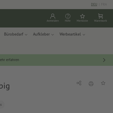
DEU
|
FRA
Anmelden
Hilfe
Merkliste
Warenkorb
Bürobedarf
Aufkleber
Werbeartikel
ehr erfahren
big
Drucken
Teilen
Auf die
ls