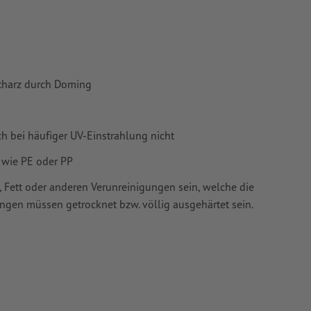
vertiert
 Papiere,
stharz durch Doming
piere
h bei häufiger UV-Einstrahlung nicht
 wie PE oder PP
 Fett oder anderen Verunreinigungen sein, welche die
ungen müssen getrocknet bzw. völlig ausgehärtet sein.