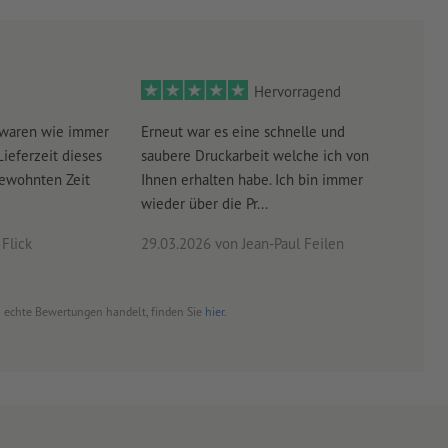
Hervorragend
 waren wie immer
Erneut war es eine schnelle und
Sehr
Lieferzeit dieses
saubere Druckarbeit welche ich von
schn
gewohnten Zeit
Ihnen erhalten habe. Ich bin immer
wieder über die Pr...
Flick
29.03.2026
von Jean-Paul Feilen
03.0
um echte Bewertungen handelt, finden Sie
hier
.