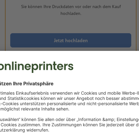
Sie können Ihre Druckdaten vor oder nach dem Kauf
hochladen.
Jetzt hochladen
Lieferung ca.:
€ 155,49
€ 18
Do, 27. Aug. - Fr, 28. Aug.
netto
inkl. 17%
Gewicht: ca.
40,4 g
Druckdatenhinweise 3D-Aufkleber, Ø 7,5 cm, 
farbig