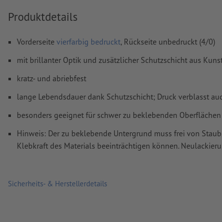
mm Abstand zum Endformat
Produktdetails
Schriften
müssen vollständig eingebettet oder in Kurven kon
werden
Vorderseite
vierfarbig bedruckt
, Rückseite unbedruckt (4/0)
Farbmodus:
CMYK, FOGRA51 (PSO Coated v3) für gestrichene
mit brillanter Optik und zusätzlicher Schutzschicht aus Kun
FOGRA52 (PSO Uncoated v3 FOGRA52) für ungestrichene Pa
kratz- und abriebfest
Rechtschreib- und Satzfehler
werden von uns nicht geprüft
lange Lebendsdauer dank Schutzschicht; Druck verblasst auc
Überdruckeneinstellungen
werden von uns nicht geprüft
besonders geeignet für schwer zu beklebenden Oberflächen
Kommentare
werden gelöscht und nicht gedruckt
Hinweis: Der zu beklebende Untergrund muss frei von Staub,
Inhalte von
Formularfeldern
werden mitgedruckt
Klebkraft des Materials beeinträchtigen können. Neulackier
Wie lege ich Druckdaten richtig an?
Sicherheits- & Herstellerdetails