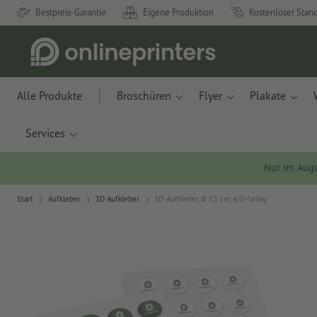
Bestpreis-Garantie
Eigene Produktion
Kostenloser Stan
Alle Produkte
Broschüren
Flyer
Plakate
Services
Nur im Aug
Start
Aufkleber
3D Aufkleber
3D-Aufkleber, Ø 7,5 cm, 4/0-farbig