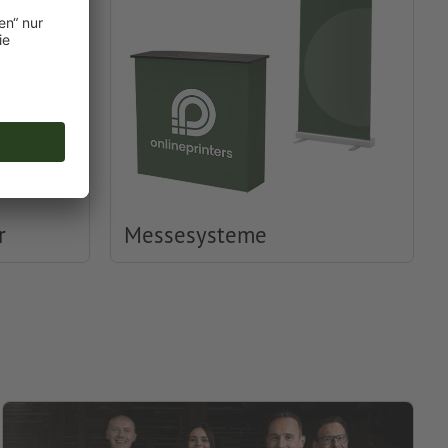
r
Messesysteme