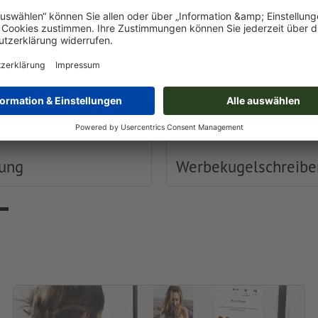
dung
Werbekugelschreibe