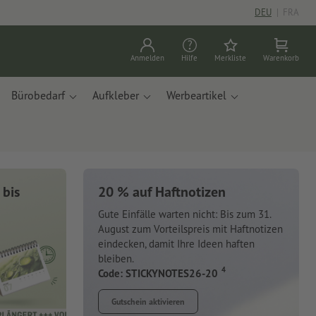
DEU
|
FRA
Anmelden
Hilfe
Merkliste
Warenkorb
Bürobedarf
Aufkleber
Werbeartikel
 bis
20 % auf Haftnotizen
Gute Einfälle warten nicht: Bis zum 31.
August zum Vorteilspreis mit Haftnotizen
eindecken, damit Ihre Ideen haften
bleiben.
4
Code: STICKYNOTES26-20
Gutschein aktivieren