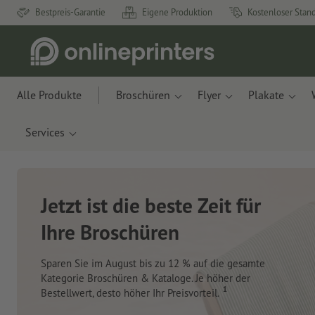
Bestpreis-Garantie
Eigene Produktion
Kostenloser Stan
Alle Produkte
Broschüren
Flyer
Plakate
Services
Neue Notizbücher und
Haftnotizen
Mit innovativen Materialien aus Apfelresten und
Ozeanplastik.