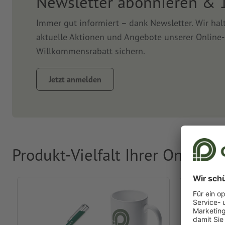
Newsletter abonnieren & 
Immer gut informiert – dank Newsletter. Wir ha
aktuelle Aktionen und Angebote unserer Online-
Willkommensrabatt sichern.
Jetzt anmelden
Produkt-Vielfalt Ihrer Online-