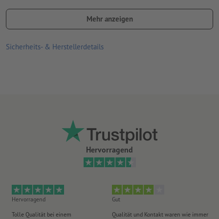
permanent klebend
Mehr anzeigen
Trägermaterial nicht klebend
Sicherheits- & Herstellerdetails
für den Einsatz im Innenbereich geeignet
Hervorragend
Hervorragend
Gut
He
Tolle Qualität bei einem
Qualität und Kontakt waren wie immer
Er