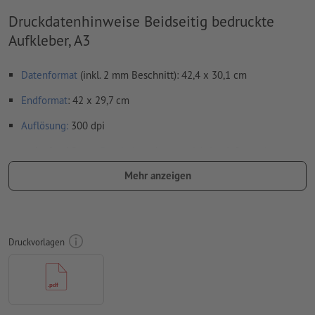
Druckdatenhinweise Beidseitig bedruckte
Aufkleber, A3
Datenformat
(inkl. 2 mm Beschnitt): 42,4 x 30,1 cm
Endformat
: 42 x 29,7 cm
Auflösung:
300 dpi
umlaufend 2 mm
Beschnitt
anlegen, wichtige Informationen
mit mind. 4 mm Abstand zum Endformat
Mehr anzeigen
Schriften
müssen vollständig eingebettet oder in Kurven
konvertiert werden
Farbmodus:
CMYK, FOGRA51 (PSO Coated v3) für gestrichene
Druckvorlagen
Papiere, FOGRA52 (PSO Uncoated v3 FOGRA52) für
ungestrichene Papiere
Rechtschreib- und Satzfehler
werden von uns nicht geprüft