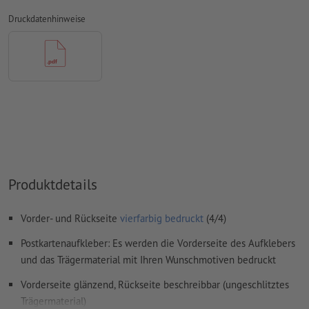
Überdruckeneinstellungen
werden von uns nicht geprüft
Druckdatenhinweise
Kommentare
werden gelöscht und nicht gedruckt
Inhalte von
Formularfeldern
werden mitgedruckt
Wie lege ich Druckdaten richtig an?
Produktdetails
Vorder- und Rückseite
vierfarbig bedruckt
(4/4)
Postkartenaufkleber: Es werden die Vorderseite des Aufklebers
und das Trägermaterial mit Ihren Wunschmotiven bedruckt
Vorderseite glänzend, Rückseite beschreibbar (ungeschlitztes
Trägermaterial)