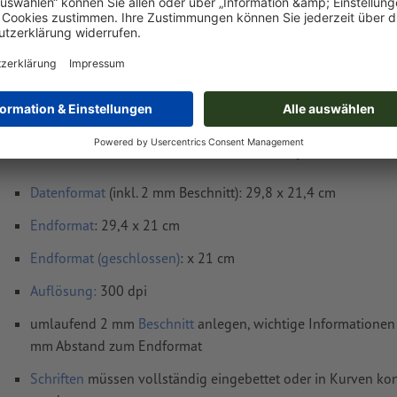
Lieferung ca.:
€ 168,85
€ 19
Di, 18. Aug. - Mi, 19. Aug.
netto
inkl. 17%
Gewicht: ca.
890 g
Druckdatenhinweise Aufsteller, Zylinder mitt
Datenformat
(inkl. 2 mm Beschnitt): 29,8 x 21,4 cm
Endformat
: 29,4 x 21 cm
Endformat (geschlossen)
: x 21 cm
Auflösung:
300 dpi
umlaufend 2 mm
Beschnitt
anlegen, wichtige Informationen 
mm Abstand zum Endformat
Schriften
müssen vollständig eingebettet oder in Kurven kon