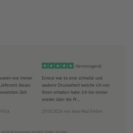
Hervorragend
 waren wie immer
Erneut war es eine schnelle und
Sehr
Lieferzeit dieses
saubere Druckarbeit welche ich von
schn
gewohnten Zeit
Ihnen erhalten habe. Ich bin immer
wieder über die Pr...
Flick
29.03.2026
von Jean-Paul Feilen
03.0
um echte Bewertungen handelt, finden Sie
hier
.