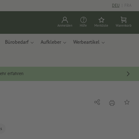
DEU
|
FRA
Anmelden
Hilfe
Merkliste
Warenkorb
Bürobedarf
Aufkleber
Werbeartikel
ehr erfahren
Drucken
Teilen
Auf die
ls