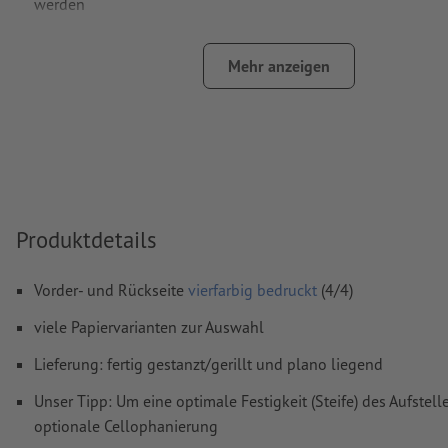
werden
Farbmodus:
CMYK, FOGRA51 (PSO Coated v3) für gestrichene
FOGRA52 (PSO Uncoated v3 FOGRA52) für ungestrichene Pa
Mehr anzeigen
Rechtschreib- und Satzfehler
werden von uns nicht geprüft
Überdruckeneinstellungen
werden von uns nicht geprüft
Kommentare
werden gelöscht und nicht gedruckt
Inhalte von
Formularfeldern
werden mitgedruckt
Produktdetails
Wie lege ich Druckdaten richtig an?
Vorder- und Rückseite
vierfarbig bedruckt
(4/4)
viele Papiervarianten zur Auswahl
Lieferung: fertig gestanzt/gerillt und plano liegend
Unser Tipp: Um eine optimale Festigkeit (Steife) des Aufstell
optionale Cellophanierung