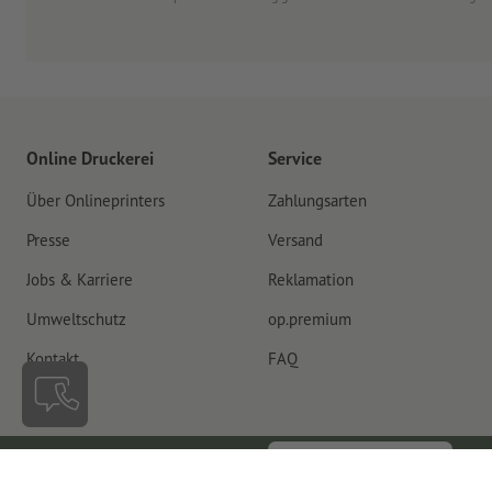
Online Druckerei
Service
Über Onlineprinters
Zahlungsarten
Presse
Versand
Jobs & Karriere
Reklamation
Umweltschutz
op.premium
Kontakt
FAQ
Vertrag widerrufen
Luxemburg