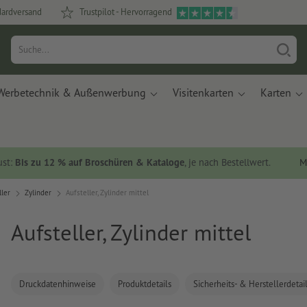
dardversand
Trustpilot - Hervorragend
Werbetechnik & Außenwerbung
Visitenkarten
Karten
ust:
Bis zu 12 % auf Broschüren & Kataloge
, je nach Bestellwert.
M
ller
Zylinder
Aufsteller, Zylinder mittel
Aufsteller, Zylinder mittel
Druckdatenhinweise
Produktdetails
Sicherheits- & Herstellerdetai