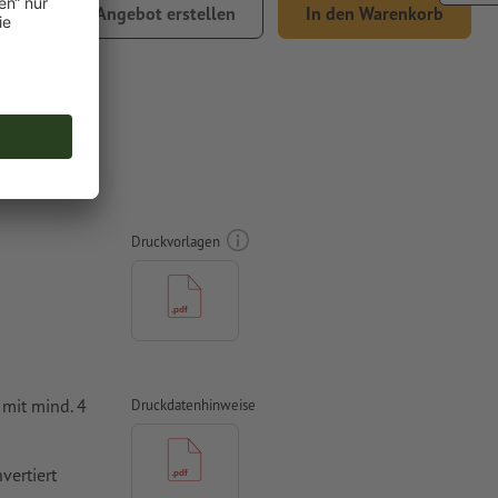
7,55
Angebot erstellen
In den Warenkorb
 MwSt.
el
Druckvorlagen
mit mind. 4
Druckdatenhinweise
vertiert