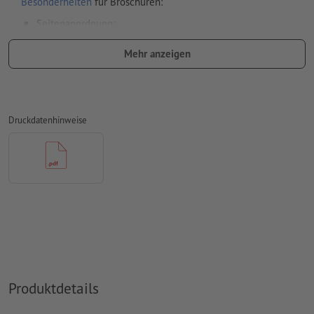
Besonderheiten
für Broschüren:
Seitenanordnung:
wir übernehmen für Sie das Ausschießen des Innenteils,
Mehr anzeigen
also die Anordnung und Positionierung der Seiten auf
dem Druckbogen
dafür benötigen wir eine PDF-Datei mit fortlaufenden
Druckdatenhinweise
Einzelseiten
wenn Sie im Layoutprogramm mit Doppelseiten
arbeiten, exportieren Sie diese bitte anschließend als
fortlaufende Einzelseiten
Veredelung
Umschlag: Bitte beachten Sie unsere Vorgaben
bei der Druckdatenerstellung
Sonderfarben
sollten als separate Farbfelder (z. B. HKS42) in
der Druckdatendatei angelegt sein
Produktdetails
Hinweis: Ein 32-seitiger Innenteil entspricht 16 Blatt (mit
jeweils einer Vorder- und Rückseite)