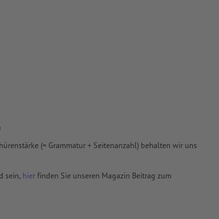
mit mind. 5
vertiert
 Papiere,
piere
n
hürenstärke (= Grammatur + Seitenanzahl) behalten wir uns
d sein,
hier
finden Sie unseren Magazin Beitrag zum