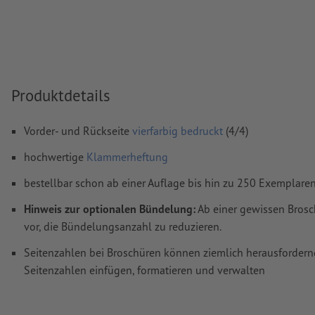
Auflösung:
300 dpi
umlaufend 2 mm
Beschnitt
anlegen, wichtige Informationen 
mm Abstand zum Endformat
Schriften
müssen vollständig eingebettet oder in Kurven kon
Produktdetails
werden
Vorder- und Rückseite
vierfarbig bedruckt
(4/4)
Farbmodus:
CMYK, FOGRA51 (PSO Coated v3) für gestrichene
FOGRA52 (PSO Uncoated v3 FOGRA52) für ungestrichene Pa
hochwertige
Klammerheftung
Rechtschreib- und Satzfehler
werden von uns nicht geprüft
bestellbar schon ab einer Auflage bis hin zu 250 Exemplare
Überdruckeneinstellungen
werden von uns nicht geprüft
Hinweis zur optionalen Bündelung:
Ab einer gewissen Brosc
vor, die Bündelungsanzahl zu reduzieren.
Kommentare
werden gelöscht und nicht gedruckt
Seitenzahlen bei Broschüren können ziemlich herausfordern
Inhalte von
Formularfeldern
werden mitgedruckt
Seitenzahlen einfügen, formatieren und verwalten
Wie lege ich Druckdaten richtig an?