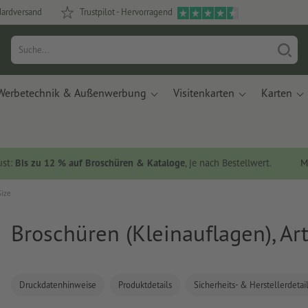
dardversand
Trustpilot - Hervorragend
Werbetechnik & Außenwerbung
Visitenkarten
Karten
ust:
Bis zu 12 % auf Broschüren & Kataloge
, je nach Bestellwert.
M
Size
Broschüren (Kleinauflagen), Art
Druckdatenhinweise
Produktdetails
Sicherheits- & Herstellerdetai