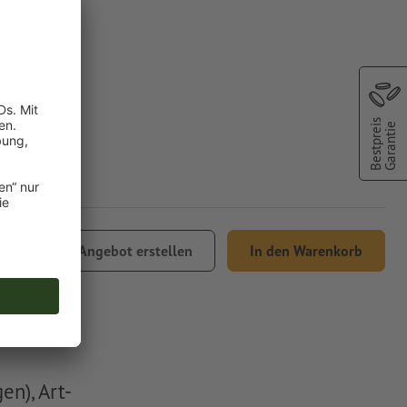
Bestpreis
Garantie
,23
Angebot erstellen
In den Warenkorb
% MwSt.
n), Art-