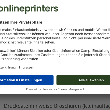
Eigene Druckdaten
Sie können Ihre Druckdaten vor oder nach dem Kauf
hochladen.
Jetzt hochladen
Lieferung ca.:
€ 55,75
€ 65
Fr, 14. Aug. - Mo, 17. Aug.
netto
inkl. 17
Gewicht: ca.
30,58 g
Druckdatenhinweise Broschüren (Kleinauflage