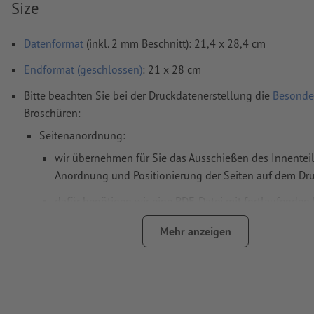
Size
Datenformat
(inkl. 2 mm Beschnitt): 21,4 x 28,4 cm
Endformat (geschlossen)
: 21 x 28 cm
Bitte beachten Sie bei der Druckdatenerstellung die
Besonde
Broschüren:
Seitenanordnung:
wir übernehmen für Sie das Ausschießen des Innenteils
Anordnung und Positionierung der Seiten auf dem D
dafür benötigen wir eine PDF-Datei mit fortlaufenden 
wenn Sie im Layoutprogramm mit Doppelseiten arbeit
Mehr anzeigen
exportieren Sie diese bitte anschließend als fortlaufe
Einzelseiten
Hinweis: Ein 32-seitiger Innenteil entspricht 16 Blatt (mit
Vorder- und Rückseite)