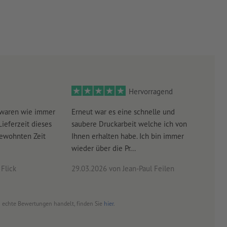
Hervorragend
 waren wie immer
Erneut war es eine schnelle und
Sehr
Lieferzeit dieses
saubere Druckarbeit welche ich von
schn
gewohnten Zeit
Ihnen erhalten habe. Ich bin immer
wieder über die Pr...
Flick
29.03.2026
von Jean-Paul Feilen
03.0
um echte Bewertungen handelt, finden Sie
hier
.