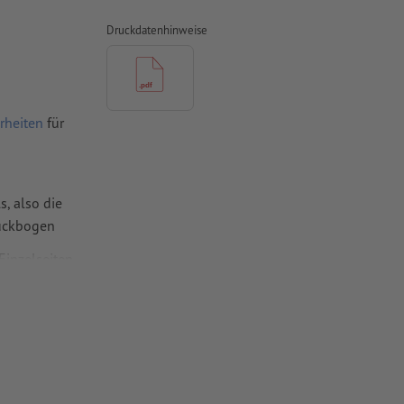
Druckdatenhinweise
rheiten
für
, also die
ruckbogen
Einzelseiten
en,
nde
 jeweils einer