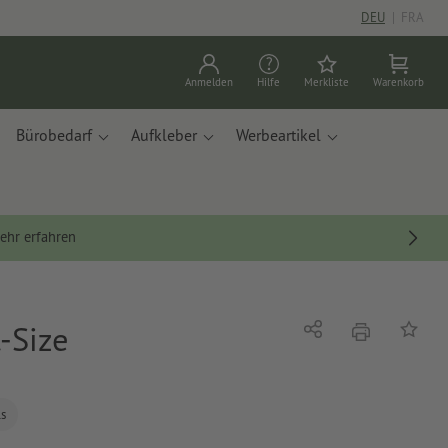
DEU
|
FRA
Anmelden
Hilfe
Merkliste
Warenkorb
Bürobedarf
Aufkleber
Werbeartikel
ehr erfahren
-Size
Drucken
Teilen
Auf die
ls