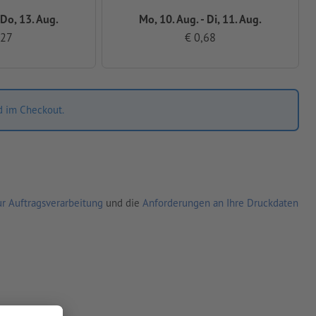
 Do, 13. Aug.
Mo, 10. Aug. - Di, 11. Aug.
,27
€ 0,68
d im Checkout.
r Auftragsverarbeitung
und die
Anforderungen an Ihre Druckdaten