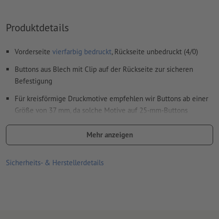
ungestrichene Papiere
Rechtschreib- und Satzfehler
werden von uns nicht geprüft
Produktdetails
Überdruckeneinstellungen
werden von uns nicht geprüft
Vorderseite
vierfarbig bedruckt
, Rückseite unbedruckt (4/0)
Kommentare
werden gelöscht und nicht gedruckt
Buttons aus Blech mit Clip auf der Rückseite zur sicheren
Inhalte von
Formularfeldern
werden mitgedruckt
Befestigung
Für kreisförmige Druckmotive empfehlen wir Buttons ab einer
Wie lege ich Druckdaten richtig an?
Größe von 37 mm, da solche Motive auf 25-mm-Buttons
produktionstechnisch bedingt dezentriert wirken können.
Mehr anzeigen
Für jeden Druckauftrag kann nur ein Motiv hochgeladen
werden.
Sicherheits- & Herstellerdetails