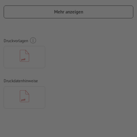
werden. Ihre Druckdaten werden immer entsprechend der
Mehr anzeigen
Leserichtung von uns so gedreht, damit sie nicht auf dem
Kopf stehen.
Bitte beachten Sie, dass in Ihren Druckdaten auf jeder Seite
ein Umklapprand von zusätzlich 5 mm zum Endformat
Druckvorlagen
angelegt sein sollte.
Schriftgröße: mindestens 8 Pt
Sicherheitsabstand:
2 mm; Abstand der Texte/Informationen
zum Rand des Endformats, dies verhindert unerwünschten
Druckdatenhinweise
Anschnitt.
Auflösung:
300 dpi
Schriften
müssen vollständig eingebettet oder in Kurven
konvertiert werden
Farbmodus:
CMYK, FOGRA51 (PSO Coated v3) für gestrichene
Papiere, FOGRA52 (PSO Uncoated v3 FOGRA52) für