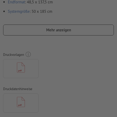
Endformat
: 48,5 x 137,5 cm
Systemgröße
: 50 x 185 cm
Auflösung:
150 dpi
Mehr anzeigen
Schriften
müssen vollständig eingebettet oder in Kurven
konvertiert werden
Farbmodus:
CMYK, FOGRA51 (PSO Coated v3)
Druckvorlagen
Rechtschreib- und Satzfehler
werden von uns nicht geprüft
Überdruckeneinstellungen
werden von uns nicht geprüft
Kommentare
werden gelöscht und nicht gedruckt
Inhalte von
Formularfeldern
werden mitgedruckt
Druckdatenhinweise
Wie lege ich Druckdaten richtig an?