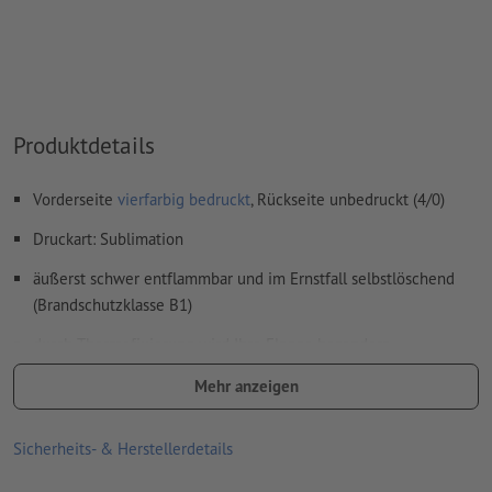
Produktdetails
Vorderseite
vierfarbig bedruckt
, Rückseite unbedruckt (4/0)
Druckart: Sublimation
äußerst schwer entflammbar und im Ernstfall selbstlöschend
(Brandschutzklasse B1)
durch Thermofixierung wird Ihre Flagge besonders
widerstandsfähig, außerdem abwaschbar und bügelfest
Mehr anzeigen
Bitte beachten Sie, dass die angegebenen Maße einer
Flagge bei durchschnittlicher Bespannung entsprechen.
Sicherheits- & Herstellerdetails
Aufgrund der Dehnbarkeit des Materials können andere Maße
bei stärkerer Bespannung entstehen.