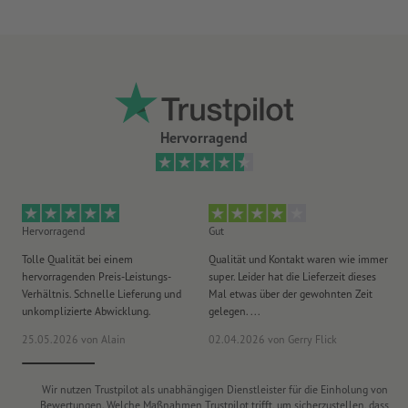
Hervorragend
Hervorragend
Gut
He
Tolle Qualität bei einem
Qualität und Kontakt waren wie immer
Er
hervorragenden Preis-Leistungs-
super. Leider hat die Lieferzeit dieses
sa
Verhältnis. Schnelle Lieferung und
Mal etwas über der gewohnten Zeit
Ih
unkomplizierte Abwicklung.
gelegen. ...
wie
25.05.2026
von Alain
02.04.2026
von Gerry Flick
29
Wir nutzen Trustpilot als unabhängigen Dienstleister für die Einholung von
Bewertungen. Welche Maßnahmen Trustpilot trifft, um sicherzustellen, dass