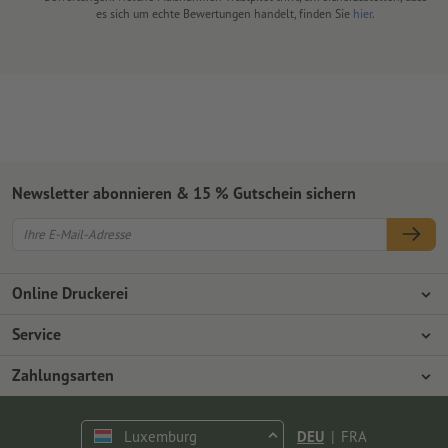
es sich um echte Bewertungen handelt, finden Sie
hier
.
Newsletter abonnieren & 15 % Gutschein sichern
Online Druckerei
Über Onlineprinters
Service
Presse
Zahlungsarten
Zahlungsarten
Jobs & Karriere
Versand
Vorkasse
Luxemburg
DEU
|
FRA
Umweltschutz
Reklamation