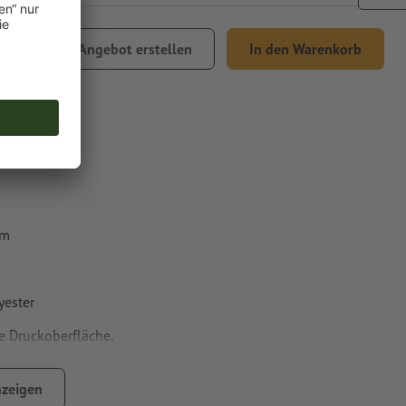
,37
Angebot erstellen
In den Warenkorb
% MwSt.
um
yester
e Druckoberfläche.
zeigen
n Motiven bedruckbar