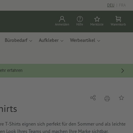
DEU
|
FRA
Anmelden
Hilfe
Merkliste
Warenkorb
Bürobedarf
Aufkleber
Werbeartikel
ehr erfahren
Drucken
Teilen
Auf die
hirts
ere T-Shirts eignen sich perfekt für den Sommer und als leichte
hen Look Ihres Teams und machen Ihre Marke sichtbar.