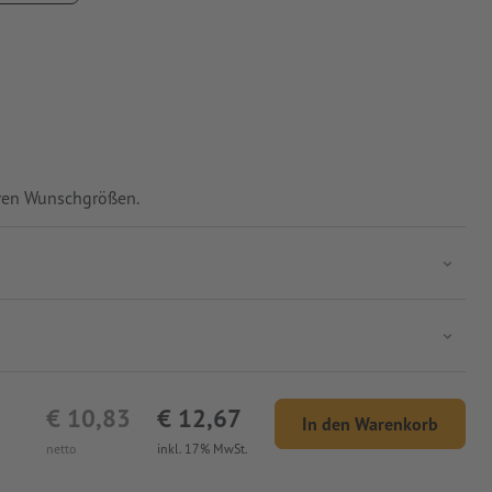
en, sodass der Druck innen liegt.
Ihren Wunschgrößen.
€ 10,83
€ 12,67
In den Warenkorb
netto
inkl. 17% MwSt.