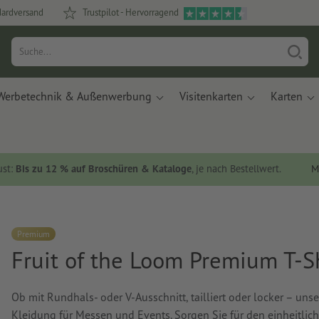
dardversand
Trustpilot - Hervorragend
Werbetechnik & Außenwerbung
Visitenkarten
Karten
ust:
Bis zu 12 % auf Broschüren & Kataloge
, je nach Bestellwert.
M
Premium
Fruit of the Loom Premium T-S
Ob mit Rundhals- oder V-Ausschnitt, tailliert oder locker – uns
Kleidung für Messen und Events. Sorgen Sie für den einheitlic