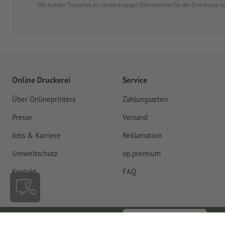
Wir nutzen Trustpilot als unabhängigen Dienstleister für die Einholung 
Online Druckerei
Service
Über Onlineprinters
Zahlungsarten
Presse
Versand
Jobs & Karriere
Reklamation
Umweltschutz
op.premium
Kontakt
FAQ
Vertrag widerrufen
Luxemburg