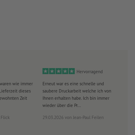
Hervorragend
 waren wie immer
Erneut war es eine schnelle und
Sehr
Lieferzeit dieses
saubere Druckarbeit welche ich von
schn
gewohnten Zeit
Ihnen erhalten habe. Ich bin immer
wieder über die Pr...
Flick
29.03.2026
von Jean-Paul Feilen
03.0