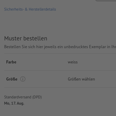
Waschbar bei maximal 30 °C. Vor dem Waschen auf links dreh
Sicherheits- & Herstellerdetails
Grammatur: 205 g/m² (weiß: 190 g/m²)
Produktmarke: Fruit of the Loom
Muster bestellen
Verarbeitung: Siebdruck
Bestellen Sie sich hier jeweils ein unbedrucktes Exemplar in 
Farbe
weiss
Größe
Größen wählen
Standardversand (DPD)
Mo, 17. Aug.