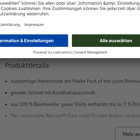
Lieferung ca.:
€ 65,27
€ 76
Di, 25. Aug. - Mi, 26. Aug.
netto
inkl. 17
Gewicht: ca.
1,9 kg
Produktdetails
kurzärmlige Herrenshirts der Marke Fruit of the Loom Premi
gerader Schnitt mit Rundhalsausschnitt
aus 100 % Baumwolle; graue Shirts enthalten bis zu 3 % Pol
Das verwendete Belcoro®-Garn sorgt für eine festere, sauber
in verschiedenen Größen und Farben erhältlich
Mehr an
nach Wahl Vorder- und/oder Rückseite mit unterschiedliche