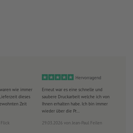
Hervorragend
 waren wie immer
Erneut war es eine schnelle und
Sehr
Lieferzeit dieses
saubere Druckarbeit welche ich von
schn
gewohnten Zeit
Ihnen erhalten habe. Ich bin immer
wieder über die Pr...
Flick
29.03.2026
von Jean-Paul Feilen
03.0