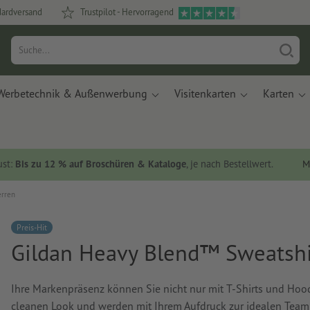
dardversand
Trustpilot - Hervorragend
Werbetechnik & Außenwerbung
Visitenkarten
Karten
ust:
Bis zu 12 % auf Broschüren & Kataloge
, je nach Bestellwert.
M
erren
Preis-Hit
Gildan Heavy Blend™ Sweatshi
Ihre Markenpräsenz können Sie nicht nur mit T-Shirts und Hood
cleanen Look und werden mit Ihrem Aufdruck zur idealen Teamk