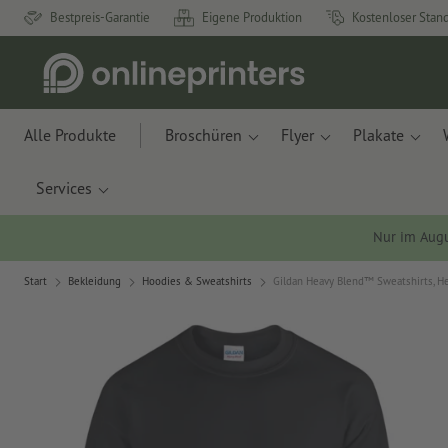
Bestpreis-Garantie
Eigene Produktion
Kostenloser Stan
Alle Produkte
Broschüren
Flyer
Plakate
Services
Nur im Aug
Start
Bekleidung
Hoodies & Sweatshirts
Gildan Heavy Blend™ Sweatshirts, H