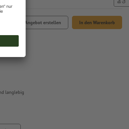
,71
Angebot erstellen
In den Warenkorb
% MwSt.
nd langlebig