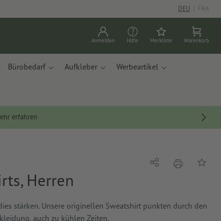
DEU
|
FRA
Anmelden
Hilfe
Merkliste
Warenkorb
Bürobedarf
Aufkleber
Werbeartikel
ehr erfahren
Drucken
Teilen
Auf die
rts, Herren
ies stärken. Unsere originellen Sweatshirt punkten durch den
leidung, auch zu kühlen Zeiten.