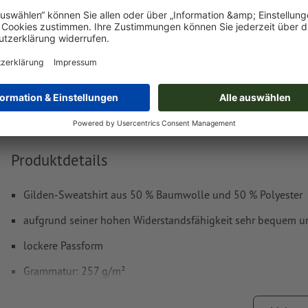
Lieferung ca.:
€ 57,87
€ 67
Di, 25. Aug. - Mi, 26. Aug.
netto
inkl. 17
Gewicht: ca.
2,27 kg
Produktdetails
Gilden-Sweatshirt aus 50 % Baumwolle und 50 % Polyester
aufgrund seiner hohen Widerstandsfähigkeit sehr bequem u
lockere Passform
Grammatur: 257 g/m²
Material: Baumwolle, Polyester