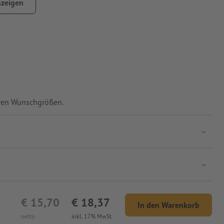
zeigen
Ihren Wunschgrößen.
€ 15,70
€ 18,37
In den Warenkorb
netto
inkl. 17% MwSt.