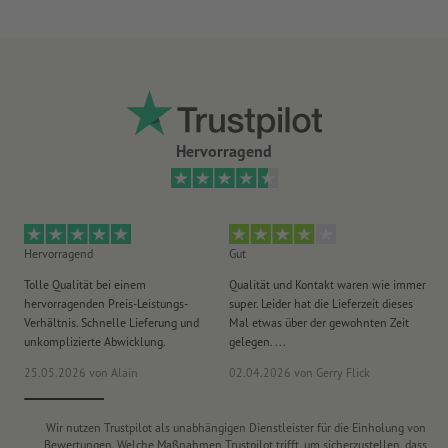
Hervorragend
Hervorragend
Gut
He
Tolle Qualität bei einem
Qualität und Kontakt waren wie immer
Er
hervorragenden Preis-Leistungs-
super. Leider hat die Lieferzeit dieses
sa
Verhältnis. Schnelle Lieferung und
Mal etwas über der gewohnten Zeit
Ih
unkomplizierte Abwicklung.
gelegen. ...
wie
25.05.2026
von Alain
02.04.2026
von Gerry Flick
29
Wir nutzen Trustpilot als unabhängigen Dienstleister für die Einholung von
Bewertungen. Welche Maßnahmen Trustpilot trifft, um sicherzustellen, dass