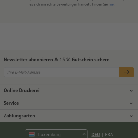
es sich um echte Bewertungen handelt, finden Sie
hier
.
Newsletter abonnieren & 15 % Gutschein sichern
Online Druckerei
Über Onlineprinters
Service
Presse
Zahlungsarten
Zahlungsarten
Jobs & Karriere
Versand
Vorkasse
Luxemburg
DEU
|
FRA
Umweltschutz
Reklamation