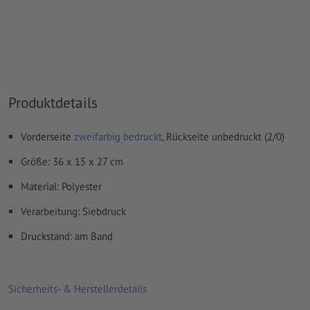
durchscheinen
Das druckfertige PDF darf nur Vektoren enthalten; JPEG-
oder TIFF- Bilder und -Vorlagen sind nicht geeignet
Weitere Informationen und Tipps zu
Vektordaten
finden Sie
in unserem Hilfecenter.
Produktdetails
Vorderseite
zweifarbig bedruckt
, Rückseite unbedruckt (2/0)
Wie lege ich Druckdaten richtig an?
Größe: 36 x 15 x 27 cm
Material: Polyester
Verarbeitung: Siebdruck
Druckstand: am Band
Sicherheits- & Herstellerdetails