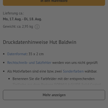
In den Warenkorb
Lieferung ca.:
Mo, 17. Aug. - Di, 18. Aug.
Gewicht: ca.
2,95 kg
Druckdatenhinweise Hut Baldwin
Datenformat
:
35 x 2 cm
Rechtschreib- und Satzfehler
werden von uns nicht geprüft
Als Motivfarben sind eine bzw. zwei
Sonderfarben
wählbar.
Benennen Sie die Farbfelder mit der entsprechenden
Zielfarbe aus dem Pantone FORMULA GUIDE Solid Coated
(z.B. "Pantone 286 C").
Mehr anzeigen
Es sind keine Metallic- und Neonfarben möglich.
das Trägermaterial kann beim
Druck mit weißer Farbe