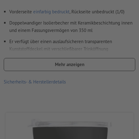
Rechtschreib- und Satzfehler
werden von uns nicht geprüft
Vorderseite
einfarbig bedruckt
, Rückseite unbedruckt (1/0)
Doppelwandiger Isolierbecher mit Keramikbeschichtung innen
Wie lege ich Druckdaten richtig an?
und einem Fassungsvermögen von 350 ml
Er verfügt über einen auslaufsicheren transparenten
Kunststoffdeckel mit verschließbarer Trinköffnung
Bitte beachten Sie, dass die dargestellten Farben oder die
Mehr anzeigen
Veredelung auf dem Bildschirm aufgrund der Lichtverhältnisse
oder der Monitoreinstellung von den tatsächlichen
Sicherheits- & Herstellerdetails
Produktfarben abweichen können
Material: Keramik, Kunststoff, rostfreier Edelstahl, Silikon
Verpackung: Karton
Füllmenge: 350 ml
Verarbeitung: Lasergravur
Gravurstand: auf dem Becher