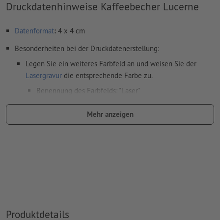
Druckdatenhinweise Kaffeebecher Lucerne
Datenformat
:
4 x 4 cm
Besonderheiten bei der Druckdatenerstellung:
Legen Sie ein weiteres Farbfeld an und weisen Sie der
Lasergravur
die entsprechende Farbe zu.
Benennung des Farbfelds: "Laser"
Farbtyp: Vollton
Mehr anzeigen
Farbwert: frei wählbar
Hinweis: diese "Farbe" dient lediglich Produktionszwecken,
es ist keine farbliche Gravur
Das druckfertige PDF darf nur Vektoren enthalten; JPEG-
oder TIFF- Bilder und -Vorlagen sind nicht geeignet
Weitere Informationen und Tipps zu
Vektordaten
finden Sie
Produktdetails
in unserem Hilfecenter.