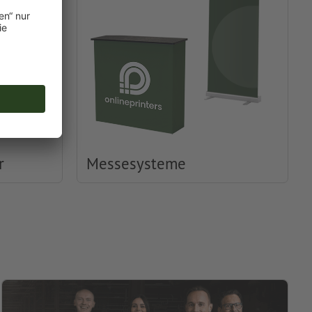
r
Messesysteme