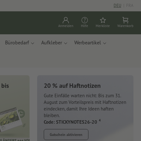
DEU
|
FRA
Anmelden
Hilfe
Merkliste
Warenkorb
Bürobedarf
Aufkleber
Werbeartikel
 bis
20 % auf Haftnotizen
Gute Einfälle warten nicht: Bis zum 31.
August zum Vorteilspreis mit Haftnotizen
eindecken, damit Ihre Ideen haften
bleiben.
4
Code: STICKYNOTES26-20
Gutschein aktivieren