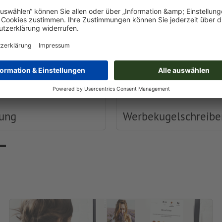
dung
Werbekugelschreibe