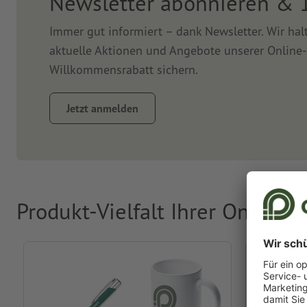
Newsletter abonnieren & 
Immer gut informiert – dank Newsletter. Wir ha
aktuelle Aktionen und Angebote unserer Online-
Willkommensrabatt sichern.
Jetzt anmelden
Produkt-Vielfalt Ihrer Online-