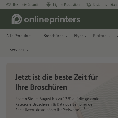
Bestpreis-Garantie
Eigene Produktion
Kostenloser Stan
Alle Produkte
Broschüren
Flyer
Plakate
Services
Neue Notizbücher und
Haftnotizen
Mit innovativen Materialien aus Apfelresten und
Ozeanplastik.