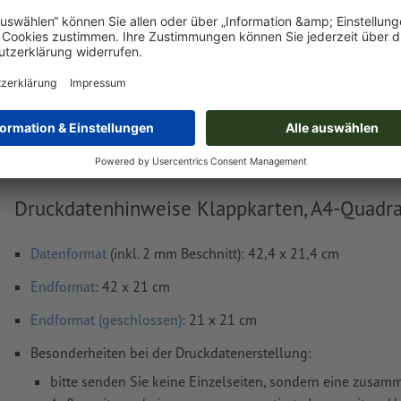
Lieferung ca.:
€ 102,82
€ 12
Di, 18. Aug.
netto
inkl. 17%
Gewicht: ca.
211,7 g
Druckdatenhinweise Klappkarten, A4-Quadra
Datenformat
(inkl. 2 mm Beschnitt): 42,4 x 21,4 cm
Endformat
: 42 x 21 cm
Endformat (geschlossen)
: 21 x 21 cm
Besonderheiten bei der Druckdatenerstellung:
bitte senden Sie keine Einzelseiten, sondern eine zusa