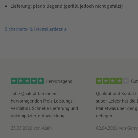
Überdruckeneinstellungen
werden von uns nicht geprüft
Lieferung: plano liegend (gerillt, jedoch nicht gefalzt)
Kommentare
werden gelöscht und nicht gedruckt
Inhalte von
Formularfeldern
werden mitgedruckt
Sicherheits- & Herstellerdetails
Wie lege ich Druckdaten richtig an?
Hervorragend
Gut
Tolle Qualität bei einem
Qualität und Kontakt
hervorragenden Preis-Leistungs-
super. Leider hat die 
Verhältnis. Schnelle Lieferung und
Mal etwas über der 
unkomplizierte Abwicklung.
gelegen. ...
25.05.2026
von Alain
02.04.2026
von Gerry 