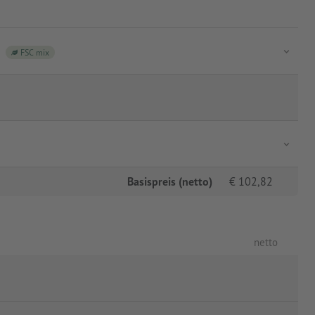
FSC mix
Basispreis (netto)
€
102,82
netto