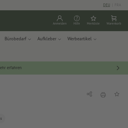
DEU
|
FRA
Anmelden
Hilfe
Merkliste
Warenkorb
Bürobedarf
Aufkleber
Werbeartikel
ehr erfahren
Drucken
Teilen
Auf die
ls