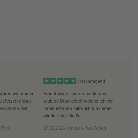
Hervorragend
 waren wie immer
Erneut war es eine schnelle und
Sehr
Lieferzeit dieses
saubere Druckarbeit welche ich von
schn
gewohnten Zeit
Ihnen erhalten habe. Ich bin immer
wieder über die Pr...
Flick
29.03.2026
von Jean-Paul Feilen
03.0