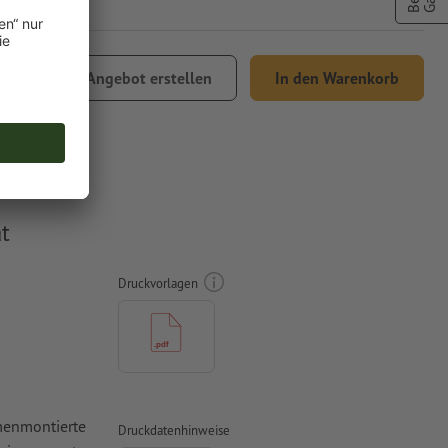
0,30
Angebot erstellen
In den Warenkorb
 MwSt.
t
Druckvorlagen
mmenmontierte
Druckdatenhinweise