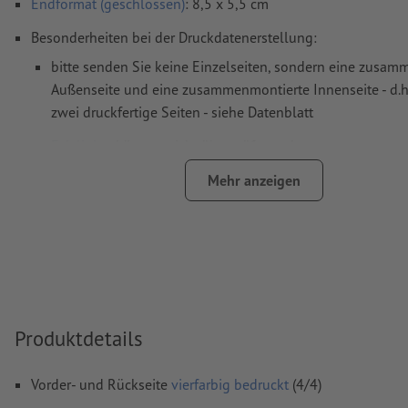
Endformat (geschlossen)
: 8,5 x 5,5 cm
Besonderheiten bei der Druckdatenerstellung:
bitte senden Sie keine Einzelseiten, sondern eine zusa
Außenseite und eine zusammenmontierte Innenseite - d.h
zwei druckfertige Seiten - siehe Datenblatt
Falzlinien
können nicht überprüft werden
auf die
Laufrichtung
können wir leider nicht immer achte
Mehr anzeigen
damit das Motiv beim fertigen Druckprodukt nicht auf dem
sollte in den Druckdaten die
Leserichtung
berücksichtigt
Auflösung:
300 dpi
umlaufend 2 mm
Beschnitt
anlegen, wichtige Informationen 
mm Abstand zum Endformat
Produktdetails
Schriften
müssen vollständig eingebettet oder in Kurven kon
werden
Vorder- und Rückseite
vierfarbig bedruckt
(4/4)