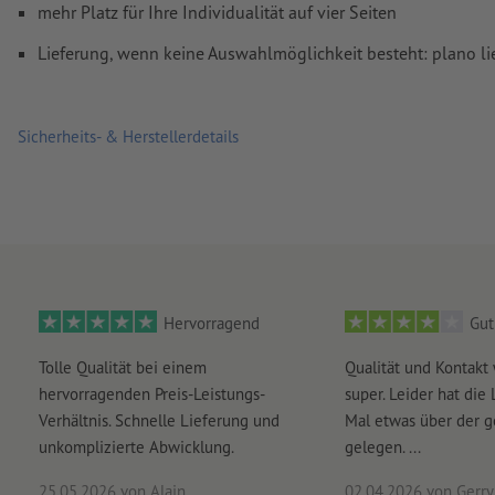
Farbmodus:
CMYK, FOGRA51 (PSO Coated v3) für gestrichene
mehr Platz für Ihre Individualität auf vier Seiten
FOGRA52 (PSO Uncoated v3 FOGRA52) für ungestrichene Pa
Lieferung, wenn keine Auswahlmöglichkeit besteht: plano lieg
Rechtschreib- und Satzfehler
werden von uns nicht geprüft
Überdruckeneinstellungen
werden von uns nicht geprüft
Sicherheits- & Herstellerdetails
Kommentare
werden gelöscht und nicht gedruckt
Inhalte von
Formularfeldern
werden mitgedruckt
Wie lege ich Druckdaten richtig an?
Hervorragend
Gut
Tolle Qualität bei einem
Qualität und Kontakt
hervorragenden Preis-Leistungs-
super. Leider hat die 
Verhältnis. Schnelle Lieferung und
Mal etwas über der 
unkomplizierte Abwicklung.
gelegen. ...
25.05.2026
von Alain
02.04.2026
von Gerry 