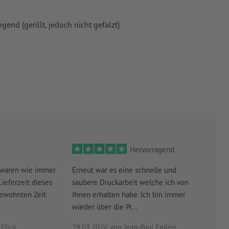
 Papiere,
piere
end (gerillt, jedoch nicht gefalzt)
Hervorragend
 waren wie immer
Erneut war es eine schnelle und
Sehr
Lieferzeit dieses
saubere Druckarbeit welche ich von
schn
gewohnten Zeit
Ihnen erhalten habe. Ich bin immer
wieder über die Pr...
Flick
29.03.2026
von Jean-Paul Feilen
03.0