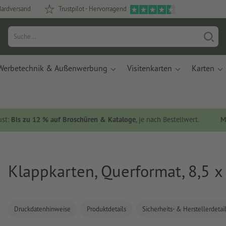
dardversand
Trustpilot - Hervorragend
Werbetechnik & Außenwerbung
Visitenkarten
Karten
ust:
Bis zu 12 % auf Broschüren & Kataloge
, je nach Bestellwert.
M
Klappkarten, Querformat, 8,5 x
Druckdatenhinweise
Produktdetails
Sicherheits- & Herstellerdetai