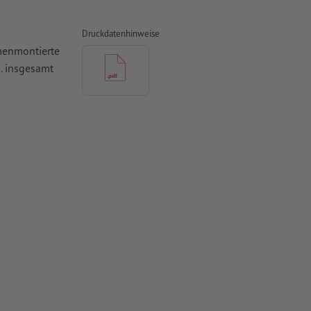
Druckdatenhinweise
mmenmontierte
. insgesamt
n
 Kopf steht,
 werden
mit mind. 4
vertiert