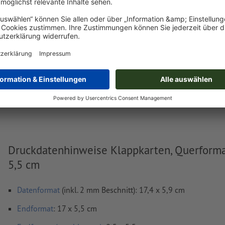
Jetzt hochladen
Lieferung ca.:
€ 20,66
€ 24
Mo, 17. Aug.
netto
inkl. 17
Gewicht: ca.
25,2 g
Druckdatenhinweise Klappkarten, Querformat
5,5 cm
Datenformat
(inkl. 2 mm Beschnitt): 17,4 x 5,9 cm
Endformat
: 17 x 5,5 cm