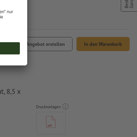
,17
Angebot erstellen
In den Warenkorb
% MwSt.
, 8,5 x
Druckvorlagen