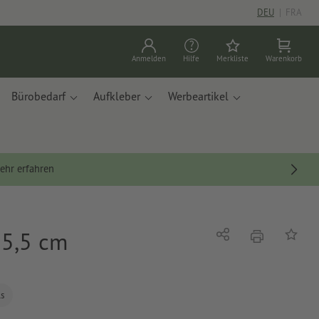
DEU
|
FRA
Anmelden
Hilfe
Merkliste
Warenkorb
Bürobedarf
Aufkleber
Werbeartikel
ehr erfahren
 5,5 cm
Drucken
Teilen
Auf die
ls