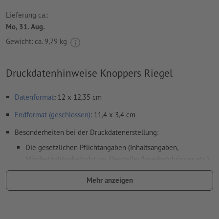
Lieferung ca.:
Mo, 31. Aug.
Gewicht: ca.
9,79 kg
Druckdatenhinweise Knoppers Riegel
Datenformat
:
12 x 12,35 cm
Endformat (geschlossen)
: 11,4 x 3,4 cm
Besonderheiten bei der Druckdatenerstellung:
Die gesetzlichen Pflichtangaben (Inhaltsangaben,
Mindesthaltbarkeitsdatum, Hersteller/Inverkehrbringer etc.)
werden im Rahmen des Produktionsprozesses automatisch
Mehr anzeigen
eingefügt.
Bitte beachten Sie die gekennzeichneten
Bereiche im Datenblatt sowie in der Druckvorlage
bitte beachten Sie die