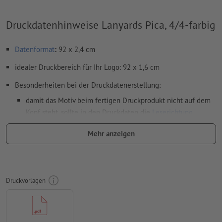
Druckdatenhinweise Lanyards Pica, 4/4-farbig
Datenformat
:
92 x 2,4 cm
idealer Druckbereich für Ihr Logo: 92 x 1,6 cm
Besonderheiten bei der Druckdatenerstellung:
damit das Motiv beim fertigen Druckprodukt nicht auf dem
Kopf steht, sollte in den Druckdaten die
Leserichtung
berücksichtigt werden
Mehr anzeigen
bitte beachten Sie, dass die Schlüsselbänder vollflächig
bedruckt werden
umliegend zum optimalen Druck- und Sichtbereich
Druckvorlagen
empfehlen wir zusätzlich einen Hintergrund anzulegen, um
weiße Ränder zu vermeiden
die Farbgestaltung des Hintergrundes entspricht auch dem