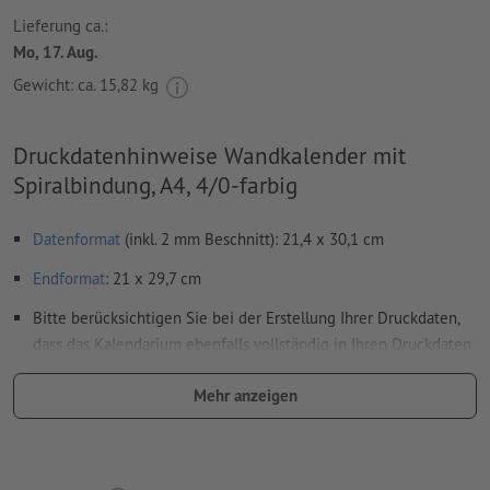
Lieferung ca.:
Mo, 17. Aug.
Gewicht: ca.
15,82 kg
Druckdatenhinweise Wandkalender mit
Spiralbindung, A4, 4/0-farbig
Datenformat
(inkl. 2 mm Beschnitt): 21,4 x 30,1 cm
Endformat
: 21 x 29,7 cm
Bitte berücksichtigen Sie bei der Erstellung Ihrer Druckdaten,
dass das Kalendarium ebenfalls vollständig in Ihren Druckdaten
anzulegen ist
Mehr anzeigen
Auflösung:
300 dpi
umlaufend 2 mm
Beschnitt
anlegen, wichtige Informationen
mit mind. 4 mm Abstand zum Endformat