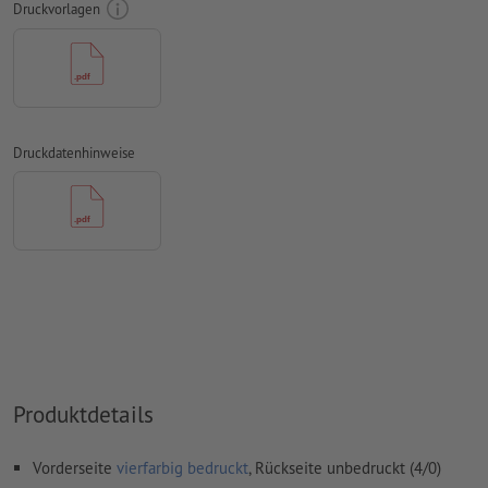
Druckvorlagen
Schriften
müssen vollständig eingebettet oder in Kurven
konvertiert werden
Farbmodus:
CMYK, FOGRA51 (PSO Coated v3) für gestrichene
Papiere, FOGRA52 (PSO Uncoated v3 FOGRA52) für
ungestrichene Papiere
Druckdatenhinweise
Rechtschreib- und Satzfehler
werden von uns nicht geprüft
Überdruckeneinstellungen
werden von uns nicht geprüft
Kommentare
werden gelöscht und nicht gedruckt
Inhalte von
Formularfeldern
werden mitgedruckt
Wie lege ich Druckdaten richtig an?
Produktdetails
Vorderseite
vierfarbig bedruckt
, Rückseite unbedruckt (4/0)