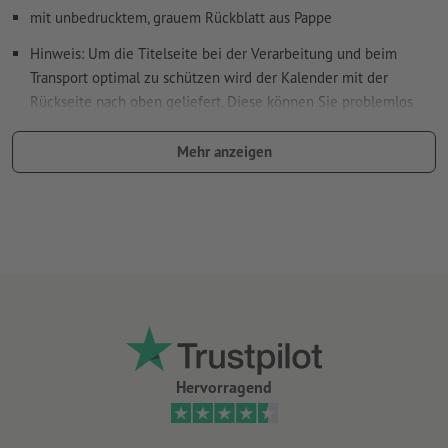
mit unbedrucktem, grauem Rückblatt aus Pappe
Hinweis: Um die Titelseite bei der Verarbeitung und beim
Transport optimal zu schützen wird der Kalender mit der
Rückseite nach oben geliefert. Diese können Sie problemlos
nach hinten umlegen
Mehr anzeigen
Spiralbindung erfolgt gemäß Leserichtung am Kopf
Wire-O Bindung in Weiß, Schwarz oder Silber optional mit oder
ohne Kalenderaufhängung (inkl. Daumenstanzung) wählbar
Hervorragend