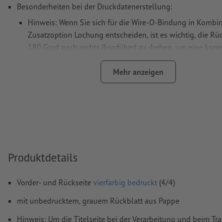
Besonderheiten bei der Druckdatenerstellung:
Hinweis: Wenn Sie sich für die Wire-O-Bindung in Kombin
Zusatzoption Lochung entscheiden, ist es wichtig, die Rü
180 Grad nach rechts (kopfüber) zu drehen, um eine korre
Ausrichtung zu gewährleisten.
Mehr anzeigen
Auflösung:
300 dpi
umlaufend 2 mm
Beschnitt
anlegen, wichtige Informationen 
mm Abstand zum Endformat
Schriften
müssen vollständig eingebettet oder in Kurven kon
werden
Produktdetails
Farbmodus:
CMYK, FOGRA51 (PSO Coated v3) für gestrichene
FOGRA52 (PSO Uncoated v3 FOGRA52) für ungestrichene Pa
Vorder- und Rückseite
vierfarbig bedruckt
(4/4)
Rechtschreib- und Satzfehler
werden von uns nicht geprüft
mit unbedrucktem, grauem Rückblatt aus Pappe
Überdruckeneinstellungen
werden von uns nicht geprüft
Hinweis: Um die Titelseite bei der Verarbeitung und beim Tr