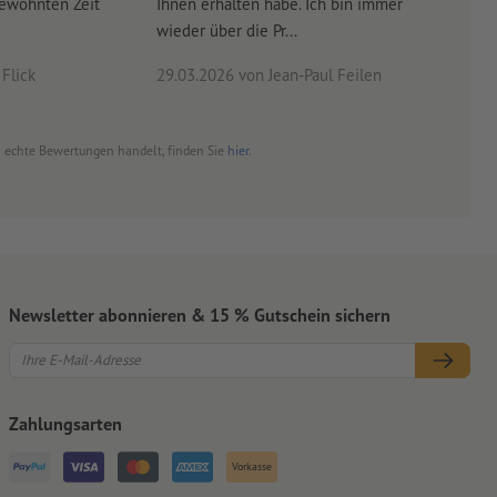
gewohnten Zeit
Ihnen erhalten habe. Ich bin immer
wieder über die Pr...
Flick
29.03.2026
von Jean-Paul Feilen
03.0
um echte Bewertungen handelt, finden Sie
hier
.
Newsletter abonnieren & 15 % Gutschein sichern
Zahlungsarten
Vorkasse