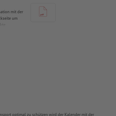
ation mit der
ckseite um
kte
mit mind. 4
vertiert
 Papiere,
piere
ansport optimal zu schützen wird der Kalender mit der