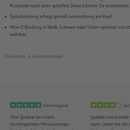
Kommentare
werden gelöscht und nicht gedruckt
Rückseite nach oben geliefert. Diese können Sie problemlo
Inhalte von
Formularfeldern
werden mitgedruckt
Spiralbindung erfolgt gemäß Leserichtung am Kopf
Wire-O Bindung in Weiß, Schwarz oder Silber optional mit 
Wie lege ich Druckdaten richtig an?
wählbar
Sicherheits- & Herstellerdetails
Hervorragend
Gut
Tolle Qualität bei einem
Qualität und Kontakt
hervorragenden Preis-Leistungs-
super. Leider hat die 