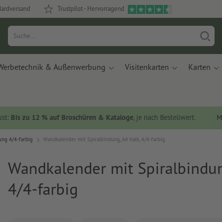
dardversand
Trustpilot - Hervorragend
Werbetechnik & Außenwerbung
Visitenkarten
Karten
ust:
Bis zu 12 % auf Broschüren & Kataloge
, je nach Bestellwert.
M
ung 4/4-farbig
Wandkalender mit Spiralbindung, A4 halb, 4/4-farbig
Wandkalender mit Spiralbindun
4/4-farbig