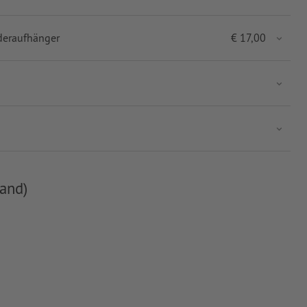
deraufhänger
€
17,00
and)