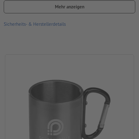
oder der Monitoreinstellung von den tatsächlichen
Mehr anzeigen
Produktfarben abweichen können
Sicherheits- & Herstellerdetails
Hinweis: Nicht spülmaschinengeeignet
Material: Aluminium, rostfreier Edelstahl
Größe: 7,8 x ø 6,8 cm
Verpackung: Karton
Füllmenge: 200 ml
Verarbeitung: Lasergravur
Gravurstand: links vom Griff