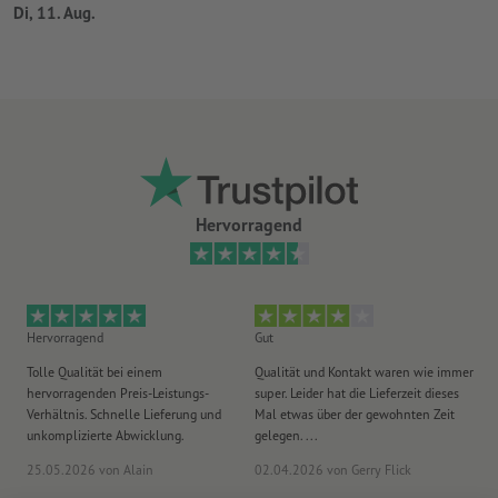
Di, 11. Aug.
Hervorragend
Hervorragend
Gut
He
Tolle Qualität bei einem
Qualität und Kontakt waren wie immer
Er
hervorragenden Preis-Leistungs-
super. Leider hat die Lieferzeit dieses
sa
Verhältnis. Schnelle Lieferung und
Mal etwas über der gewohnten Zeit
Ih
unkomplizierte Abwicklung.
gelegen. ...
wie
25.05.2026
von Alain
02.04.2026
von Gerry Flick
29