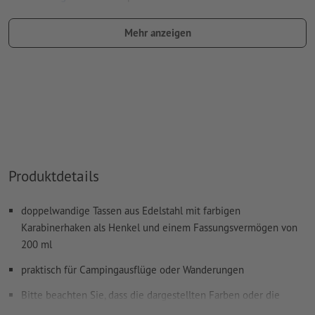
Benennung des Farbfelds: "Laser"
Mehr anzeigen
Farbtyp: Vollton
Farbwert: frei wählbar
Hinweis: diese "Farbe" dient lediglich Produktionszwecken,
es ist keine farbliche Gravur
Das druckfertige PDF darf nur Vektoren enthalten; JPEG-
oder TIFF- Bilder und -Vorlagen sind nicht geeignet
Produktdetails
Weitere Informationen und Tipps zu
Vektordaten
finden Sie
in unserem Hilfecenter.
doppelwandige Tassen aus Edelstahl mit farbigen
Rechtschreib- und Satzfehler
werden von uns nicht geprüft
Karabinerhaken als Henkel und einem Fassungsvermögen von
200 ml
Wie lege ich Druckdaten richtig an?
praktisch für Campingausflüge oder Wanderungen
Bitte beachten Sie, dass die dargestellten Farben oder die
Veredelung auf dem Bildschirm aufgrund der Lichtverhältnisse