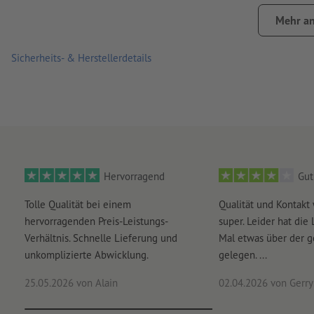
bitte beachten Sie, dass eine tägliche Beanspruchung, wie z
Mehr an
Aufklebern zu Farbabrieb führen kann
Sicherheits- & Herstellerdetails
Hinweis:
Der zu beklebende Untergrund muss frei von Staub,
Klebkraft des Materials beeinträchtigen. Neulackierungen m
Wichtig: Aus produktionstechnischen Gründen kann die Schli
nicht garantiert werden.
Lieferung: einzeln zugeschnitten
Hervorragend
Gut
Tolle Qualität bei einem
Qualität und Kontakt
hervorragenden Preis-Leistungs-
super. Leider hat die 
Verhältnis. Schnelle Lieferung und
Mal etwas über der 
unkomplizierte Abwicklung.
gelegen. ...
25.05.2026
von Alain
02.04.2026
von Gerry 