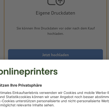
Eigene Druckdaten
Sie können Ihre Druckdaten vor oder nach dem Kauf
hochladen.
Jetzt hochladen
Lieferung ca.:
€ 272,71
€ 31
Mi, 19. Aug. - Do, 20. Aug.
netto
inkl. 17%
Gewicht: ca.
1,31 kg