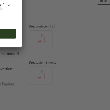
Druckvorlagen
mit mind. 4
Druckdatenhinweise
vertiert
 Papiere,
piere