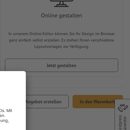
Online gestalten
In unserem Online-Editor können Sie Ihr Design im Browser
ganz einfach selbst erstellen. Es stehen Ihnen verschiedene
Layoutvorlagen zur Verfügung.
Jetzt gestalten
9,07
Angebot erstellen
In den Warenkorb
 MwSt.
Bestpreis
Garantie