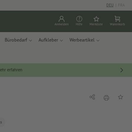
DEU
|
FRA
Anmelden
Hilfe
Merkliste
Warenkorb
Bürobedarf
Aufkleber
Werbeartikel
ehr erfahren
Drucken
Teilen
Auf die
ls