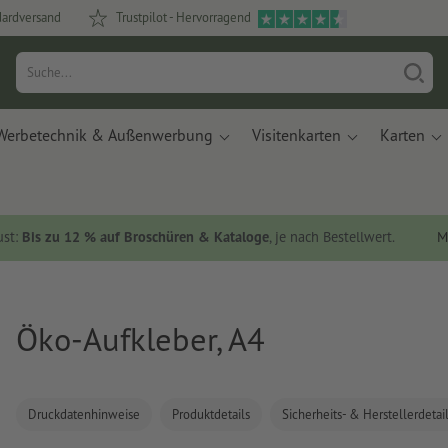
dardversand
Trustpilot - Hervorragend
Werbetechnik & Außenwerbung
Visitenkarten
Karten
ust:
Bis zu 12 % auf Broschüren & Kataloge
, je nach Bestellwert.
M
Öko-Aufkleber, A4
Druckdatenhinweise
Produktdetails
Sicherheits- & Herstellerdetai