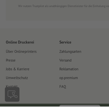
Wir nutzen Trustpilot als unabhängigen Dienstleister für die Einholung 
Online Druckerei
Service
Über Onlineprinters
Zahlungsarten
Presse
Versand
Jobs & Karriere
Reklamation
Umweltschutz
op.premium
Kontakt
FAQ