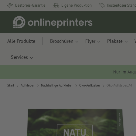
Bestpreis-Garantie
Eigene Produktion
Kostenloser Stan
Alle Produkte
Broschüren
Flyer
Plakate
Services
Nur im Aug
Start
Aufkleber
Nachhaltige Aufkleber
Öko-Aufkleber
Öko-Aufkleber, A4