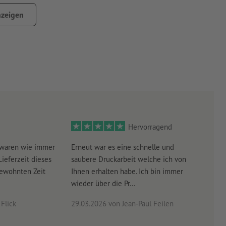
.B. das Aufkleben auf Handys oder Portemonnaies, bei den
zeigen
 Fett oder anderen Verunreinigungen sein. Dies kann die
üssen getrocknet bzw. komplett ausgehärtet sein.
tzung des Trägermaterials vor allem bei kleinen Formaten
Hervorragend
 waren wie immer
Erneut war es eine schnelle und
Sehr
Lieferzeit dieses
saubere Druckarbeit welche ich von
schn
gewohnten Zeit
Ihnen erhalten habe. Ich bin immer
wieder über die Pr...
Flick
29.03.2026
von Jean-Paul Feilen
03.0