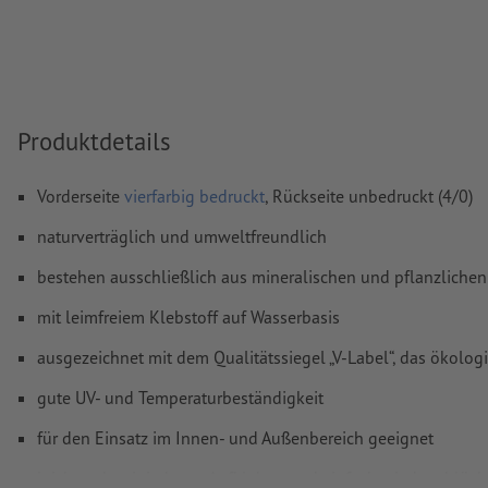
Transparenzen
müssen generell reduziert werden
Kommentare
werden gelöscht und nicht gedruckt
Inhalte von
Formularfeldern
werden mitgedruckt
Produktdetails
Wie lege ich Druckdaten richtig an?
Vorderseite
vierfarbig bedruckt
, Rückseite unbedruckt (4/0)
naturverträglich und umweltfreundlich
bestehen ausschließlich aus mineralischen und pflanzlichen 
mit leimfreiem Klebstoff auf Wasserbasis
ausgezeichnet mit dem Qualitätssiegel „V-Label“, das ökologi
gute UV- und Temperaturbeständigkeit
für den Einsatz im Innen- und Außenbereich geeignet
leichtes, korrigierbares Aufkleben und einfach wieder ablösb