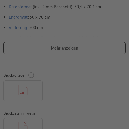
Datenformat
(inkl. 2 mm Beschnitt): 50,4 x 70,4 cm
Endformat
: 50 x 70 cm
Auflösung:
200 dpi
umlaufend 2 mm
Beschnitt
anlegen, wichtige Informationen
mit mind. 4 mm Abstand zum Endformat
Mehr anzeigen
Schriften
müssen vollständig eingebettet oder in Kurven
konvertiert werden
Farbmodus:
CMYK, FOGRA51 (PSO Coated v3) für gestrichene
Druckvorlagen
Papiere, FOGRA52 (PSO Uncoated v3 FOGRA52) für
ungestrichene Papiere
Rechtschreib- und Satzfehler
werden von uns nicht geprüft
Überdruckeneinstellungen
werden von uns nicht geprüft
Druckdatenhinweise
Kommentare
werden gelöscht und nicht gedruckt
Inhalte von
Formularfeldern
werden mitgedruckt