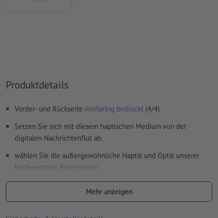
Inhalte von
Formularfeldern
werden mitgedruckt
Wie lege ich Druckdaten richtig an?
Produktdetails
Vorder- und Rückseite
vierfarbig bedruckt
(4/4)
Setzen Sie sich mit diesem haptischen Medium von der
digitalen Nachrichtenflut ab.
wählen Sie die außergewöhnliche Haptik und Optik unserer
hochwertigen Papiersorten
hochwertige Gmund Papiersorten exklusiv nur bei
Mehr anzeigen
Onlineprinters