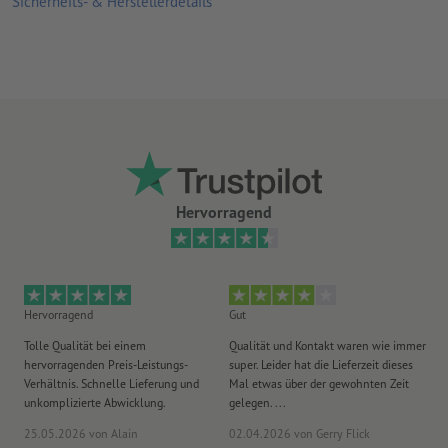
Sicherheits- & Herstellerdetails
Hervorragend
Hervorragend
Gut
He
Tolle Qualität bei einem
Qualität und Kontakt waren wie immer
Er
hervorragenden Preis-Leistungs-
super. Leider hat die Lieferzeit dieses
sa
Verhältnis. Schnelle Lieferung und
Mal etwas über der gewohnten Zeit
Ih
unkomplizierte Abwicklung.
gelegen. ...
wie
25.05.2026
von Alain
02.04.2026
von Gerry Flick
29