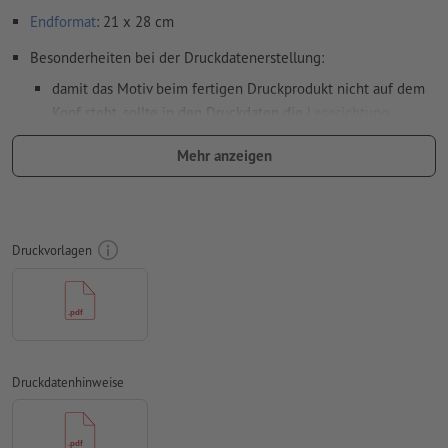
Endformat
: 21 x 28 cm
Besonderheiten bei der Druckdatenerstellung:
damit das Motiv beim fertigen Druckprodukt nicht auf dem
Kopf steht, sollte in den Druckdaten die
Leserichtung
berücksichtigt werden
Mehr anzeigen
Auflösung:
300 dpi
umlaufend 2 mm
Beschnitt
anlegen, wichtige Informationen
mit mind. 4 mm Abstand zum Endformat
Druckvorlagen
Farbmodus:
CMYK, FOGRA51 (PSO Coated v3) für gestrichene
Papiere, FOGRA52 (PSO Uncoated v3 FOGRA52) für
ungestrichene Papiere
Rechtschreib- und Satzfehler
werden von uns nicht geprüft
Druckdatenhinweise
Überdruckeneinstellungen
werden von uns nicht geprüft
Kommentare
werden gelöscht und nicht gedruckt