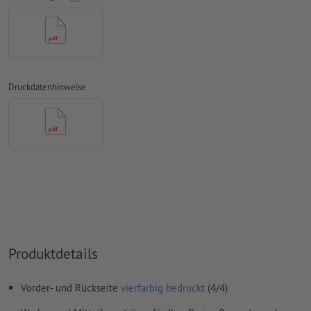
Schriften
müssen vollständig eingebettet oder in Kurven
konvertiert werden
Farbmodus:
CMYK, FOGRA51 (PSO Coated v3) für gestrichene
Papiere, FOGRA52 (PSO Uncoated v3 FOGRA52) für
ungestrichene Papiere
Druckdatenhinweise
Rechtschreib- und Satzfehler
werden von uns nicht geprüft
Überdruckeneinstellungen
werden von uns nicht geprüft
Kommentare
werden gelöscht und nicht gedruckt
Inhalte von
Formularfeldern
werden mitgedruckt
Wie lege ich Druckdaten richtig an?
Produktdetails
Vorder- und Rückseite
vierfarbig bedruckt
(4/4)