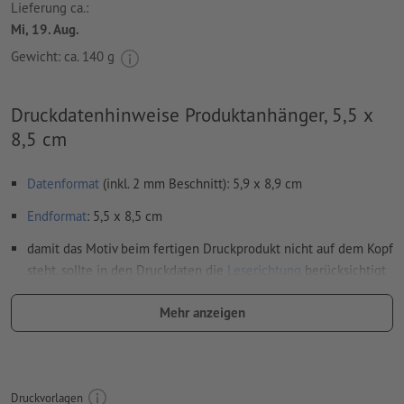
Lieferung ca.:
Mi, 19. Aug.
Gewicht: ca.
140 g
Druckdatenhinweise Produktanhänger, 5,5 x
8,5 cm
Datenformat
(inkl. 2 mm Beschnitt): 5,9 x 8,9 cm
Endformat
: 5,5 x 8,5 cm
damit das Motiv beim fertigen Druckprodukt nicht auf dem Kopf
steht, sollte in den Druckdaten die
Leserichtung
berücksichtigt
werden
Mehr anzeigen
Auflösung:
300 dpi
umlaufend 2 mm
Beschnitt
anlegen, wichtige Informationen
mit mind. 4 mm Abstand zum Endformat
Druckvorlagen