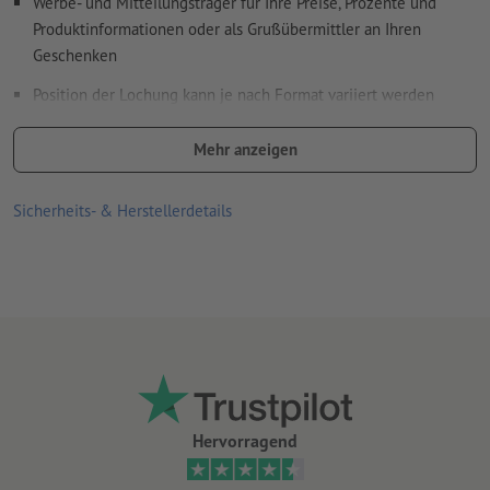
Werbe- und Mitteilungsträger für Ihre Preise, Prozente und
Produktinformationen oder als Grußübermittler an Ihren
Geschenken
Position der Lochung kann je nach Format variiert werden
Lochung erfolgt gemäß Leserichtung nur am Kopf
Mehr anzeigen
Druckprodukte auf Recyclingpapier sind ohne Aufpreis
klimaneutral –
weitere Infos
Sicherheits- & Herstellerdetails
Hervorragend