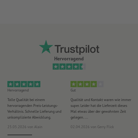
optionale Zusatzartikel: Spannsets
je nach Größe der Plane erhalten Sie die optimale Anzahl an
Spannsets, die Sie zum sicheren Befestigen benötigen
mehr Informationen zu den Spannsets finden Sie in der
Infobox
Absolut wetterfest und daher auch problemlos im
Außenbereich einsetzbar
Hervorragend
Die klassische Werbefläche für Gerüste, Bauzäune,
Brückengeländer und Absperrgitter jeglicher Art
Für jeden Druckauftrag kann nur ein Motiv hochgeladen
Hervorragend
Gut
He
werden.
Tolle Qualität bei einem
Qualität und Kontakt waren wie immer
Er
Bitte beachten Sie, dass beim 360 g/m² Kavalan aus
hervorragenden Preis-Leistungs-
super. Leider hat die Lieferzeit dieses
sa
Verhältnis. Schnelle Lieferung und
Mal etwas über der gewohnten Zeit
Ih
produktionstechnischen Gründen Nähte ersichtlich sein können.
unkomplizierte Abwicklung.
gelegen. ...
wie
bitte beachten Sie, dass die Ösen aus Kunststoff oder aus Metall
25.05.2026
von Alain
02.04.2026
von Gerry Flick
29
bestehen können