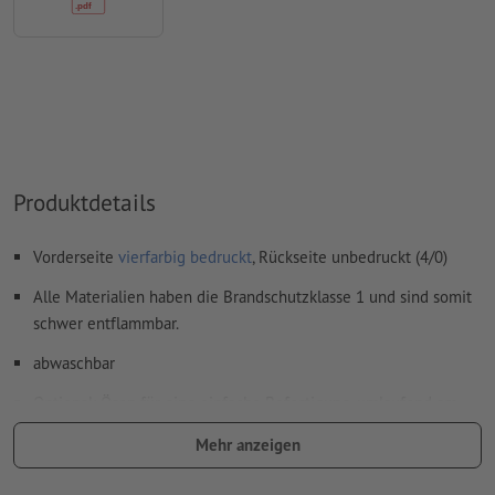
Produktdetails
Vorderseite
vierfarbig bedruckt
, Rückseite unbedruckt (4/0)
Alle Materialien haben die Brandschutzklasse 1 und sind somit
schwer entflammbar.
abwaschbar
Optional: Ösen für eine einfache Befestigung, umlaufend am
Rand im Abstand von etwa 50 cm platziert.
Mehr anzeigen
Ösen werden gemäß Leserichtung verarbeitet