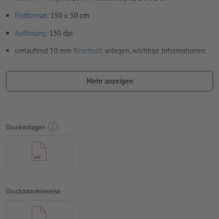
Endformat
: 150 x 50 cm
Auflösung:
150 dpi
umlaufend 10 mm
Beschnitt
anlegen, wichtige Informationen
mit mind. 50 mm Abstand zum Endformat
Schriften
müssen vollständig eingebettet oder in Kurven
Mehr anzeigen
konvertiert werden
Farbmodus:
CMYK, FOGRA51 (PSO Coated v3)
Rechtschreib- und Satzfehler
werden von uns nicht geprüft
Druckvorlagen
Überdruckeneinstellungen
werden von uns nicht geprüft
Kommentare
werden gelöscht und nicht gedruckt
Inhalte von
Formularfeldern
werden mitgedruckt
Druckdatenhinweise
Wie lege ich Druckdaten richtig an?