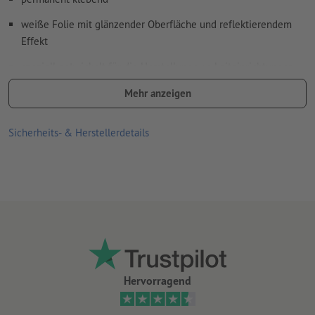
weiße Folie mit glänzender Oberfläche und reflektierendem
Effekt
speziell entwickelt für die Herstellung von Leiteinrichtungen
und Hinweistafeln sowie reflekierender Werbung, für die ein
Mehr anzeigen
Mindestmaß an Retroreflexionen ausreichend ist
(Anforderungsklasse RA1, Aufbau A, ehemals Typ I)
Sicherheits- & Herstellerdetails
Anforderungen der DIN 67510 (Mindestanforderungen für
nachleuchtende Produkte) werden erfüllt
gute UV- und Temperaturbeständigkeit
für den Einsatz im Innen- und Außenbereich geeignet
Rückseite ungeschlitzt
je länger die Aufkleber an einer Stelle kleben, desto
schwieriger lassen sie sich ablösen
Hervorragend
Hinweis:
Der zu beklebende Untergrund muss frei von Staub,