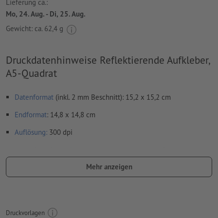
Lieferung ca.:
Mo, 24. Aug. - Di, 25. Aug.
Gewicht: ca.
62,4 g
Druckdatenhinweise Reflektierende Aufkleber,
A5-Quadrat
Datenformat
(inkl. 2 mm Beschnitt): 15,2 x 15,2 cm
Endformat
: 14,8 x 14,8 cm
Auflösung:
300 dpi
umlaufend 2 mm
Beschnitt
anlegen, wichtige Informationen
mit mind. 4 mm Abstand zum Endformat
Mehr anzeigen
Schriften
müssen vollständig eingebettet oder in Kurven
konvertiert werden
Farbmodus:
CMYK, FOGRA51 (PSO Coated v3) für gestrichene
Druckvorlagen