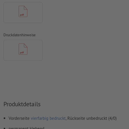
Papiere
Rechtschreib- und Satzfehler
werden von uns nicht geprüft
Überdruckeneinstellungen
werden von uns nicht geprüft
Transparenzen
müssen generell reduziert werden
Druckdatenhinweise
Kommentare
werden gelöscht und nicht gedruckt
Inhalte von
Formularfeldern
werden mitgedruckt
Wie lege ich Druckdaten richtig an?
Produktdetails
Vorderseite
vierfarbig bedruckt
, Rückseite unbedruckt (4/0)
permanent klebend