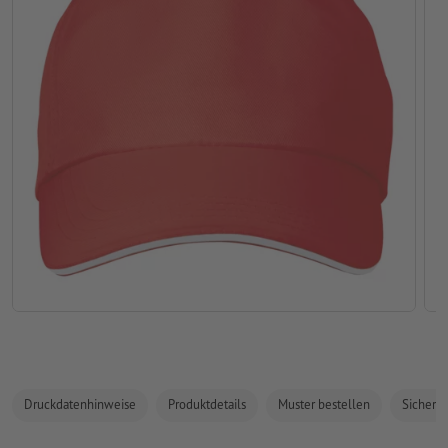
Druckdatenhinweise
Produktdetails
Muster bestellen
Sicherhe