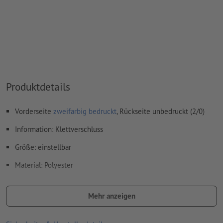
das Trägermaterial kann beim
Druck mit weißer Farbe
durchscheinen
Das druckfertige PDF darf nur Vektoren enthalten; JPEG-
oder TIFF- Bilder und -Vorlagen sind nicht geeignet
Weitere Informationen und Tipps zu
Vektordaten
finden Sie
in unserem Hilfecenter.
Produktdetails
Vorderseite
zweifarbig bedruckt
, Rückseite unbedruckt (2/0)
Wie lege ich Druckdaten richtig an?
Information: Klettverschluss
Größe: einstellbar
Material: Polyester
Verarbeitung: Siebtransferdruck
Mehr anzeigen
Druckstand: mittig auf der Stirn