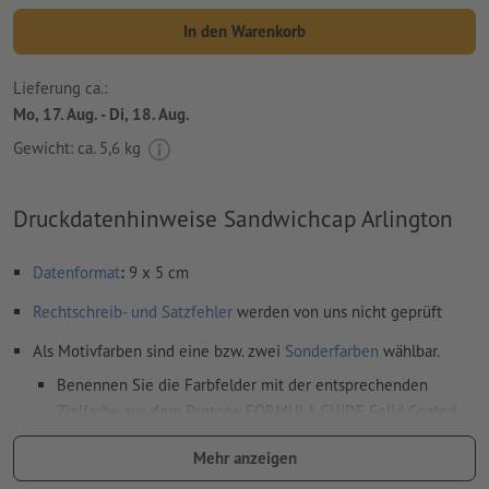
In den Warenkorb
Lieferung ca.:
Mo, 17. Aug. - Di, 18. Aug.
Gewicht: ca.
5,6 kg
Druckdatenhinweise Sandwichcap Arlington
Datenformat
:
9 x 5 cm
Rechtschreib- und Satzfehler
werden von uns nicht geprüft
Als Motivfarben sind eine bzw. zwei
Sonderfarben
wählbar.
Benennen Sie die Farbfelder mit der entsprechenden
Zielfarbe aus dem Pantone FORMULA GUIDE Solid Coated
(z.B. "Pantone 286 C").
Mehr anzeigen
Es sind keine Metallic- und Neonfarben möglich.