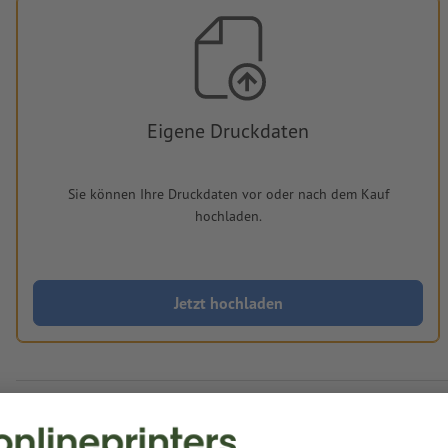
Eigene Druckdaten
Sie können Ihre Druckdaten vor oder nach dem Kauf
hochladen.
Jetzt hochladen
Lieferung ca.:
€ 342,78
€ 40
Fr, 14. Aug. - Mo, 17. Aug.