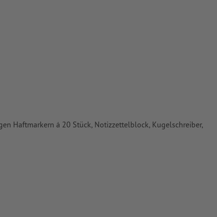
oder TIFF-
ie in unserem
gen Haftmarkern á 20 Stück, Notizzettelblock, Kugelschreiber,