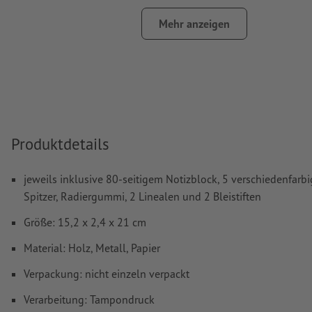
Das druckfertige PDF darf nur Vektoren enthalten; JPEG- 
Mehr anzeigen
Bilder und -Vorlagen sind nicht geeignet
Weitere Informationen und Tipps zu
Vektordaten
finden S
Hilfecenter.
Rechtschreib- und Satzfehler
werden von uns nicht geprüft
Produktdetails
Wie lege ich Druckdaten richtig an?
jeweils inklusive 80-seitigem Notizblock, 5 verschiedenfarbi
Spitzer, Radiergummi, 2 Linealen und 2 Bleistiften
Größe: 15,2 x 2,4 x 21 cm
Material: Holz, Metall, Papier
Verpackung: nicht einzeln verpackt
Verarbeitung: Tampondruck