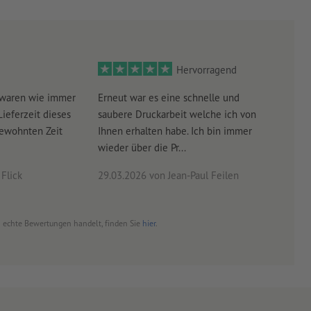
Hervorragend
 waren wie immer
Erneut war es eine schnelle und
Sehr
Lieferzeit dieses
saubere Druckarbeit welche ich von
schn
gewohnten Zeit
Ihnen erhalten habe. Ich bin immer
wieder über die Pr...
Flick
29.03.2026
von Jean-Paul Feilen
03.0
um echte Bewertungen handelt, finden Sie
hier
.