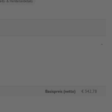
eits- & Herstellerdetails
Basispreis (netto)
€
342,78