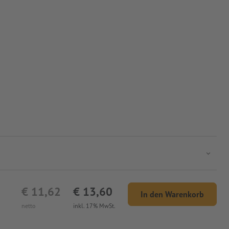
€ 11,62
€ 13,60
In den Warenkorb
netto
inkl. 17% MwSt.