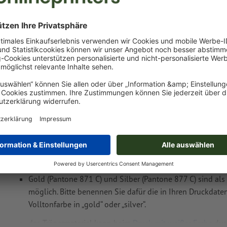
netto
inkl. 17%
Gewicht: ca.
17,65 kg
Druckdatenhinweise Schreibmappe Reggio E
Datenformat
:
5 x 3 cm
Als Motivfarben sind eine bzw. zwei
Sonderfarben
wählbar.
Benennen Sie die Farbfelder mit der entsprechenden Zie
Pantone FORMULA GUIDE Solid Coated (z.B. "Pantone 286 
Es sind keine Metallic- und Neonfarben möglich.
Gold (Pantone 871 C) und Silber (Pantone 877 C) sind als
möglich. Bitte benennen Sie dafür die in Ihren Druckdate
Volltonfarbe in „gold“ oder „silver“.
das Trägermaterial kann beim
Druck mit weißer Farbe
dur