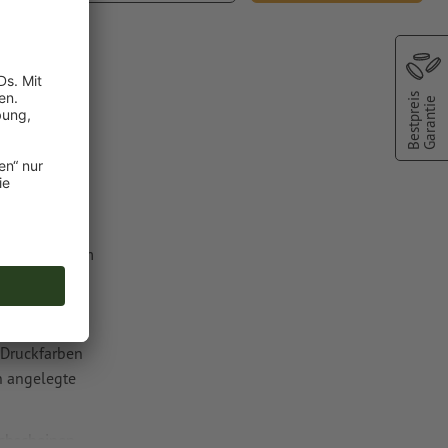
 MwSt.
Bestpreis
Garantie
milia
lfarbe aus dem
C").
 Druckfarben
n angelegte
chscheinen