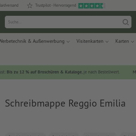
dardversand
Trustpilot - Hervorragend
Werbetechnik & Außenwerbung
Visitenkarten
Karten
ust:
Bis zu 12 % auf Broschüren & Kataloge
, je nach Bestellwert.
M
Schreibmappe Reggio Emilia