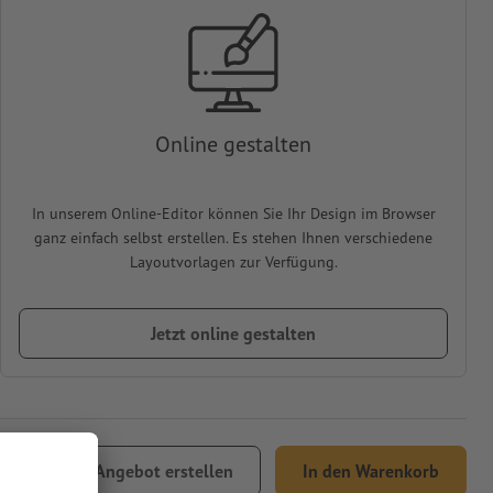
Online gestalten
In unserem Online-Editor können Sie Ihr Design im Browser
ganz einfach selbst erstellen. Es stehen Ihnen verschiedene
Layoutvorlagen zur Verfügung.
Jetzt online gestalten
1,05
Angebot erstellen
In den Warenkorb