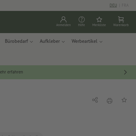
DEU
|
FRA
Anmelden
Hilfe
Merkliste
Warenkorb
Bürobedarf
Aufkleber
Werbeartikel
ehr erfahren
Drucken
Teilen
Auf die