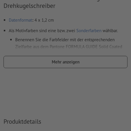
Drehkugelschreiber
Datenformat
:
4 x 1,2 cm
Als Motivfarben sind eine bzw. zwei
Sonderfarben
wählbar.
Benennen Sie die Farbfelder mit der entsprechenden
Zielfarbe aus dem Pantone FORMULA GUIDE Solid Coated
(z.B. "Pantone 286 C").
Mehr anzeigen
Es sind keine Metallic- und Neonfarben möglich.
Gold (Pantone 871 C) und Silber (Pantone 877 C) sind als
Druckfarben möglich. Bitte benennen Sie dafür die in Ihren
Druckdaten angelegte Volltonfarbe in „gold“ oder „silver“.
das Trägermaterial kann beim
Druck mit weißer Farbe
durchscheinen
Das druckfertige PDF darf nur Vektoren enthalten; JPEG-
Produktdetails
oder TIFF- Bilder und -Vorlagen sind nicht geeignet