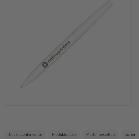
Druckdatenhinweise
Produktdetails
Muster bestellen
Sicherhe