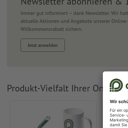
Newsletter abonnieren & 
Immer gut informiert – dank Newsletter. Wir ha
aktuelle Aktionen und Angebote unserer Online-
Willkommensrabatt sichern.
Jetzt anmelden
Produkt-Vielfalt Ihrer Online-