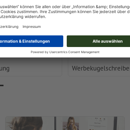
dung
Werbekugelschreibe