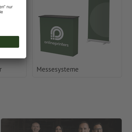
r
Messesysteme