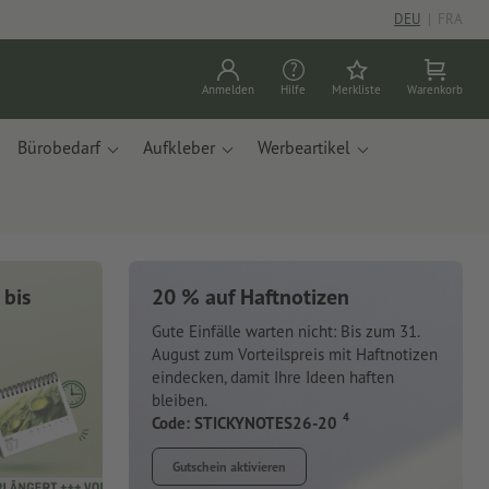
DEU
|
FRA
Anmelden
Hilfe
Merkliste
Warenkorb
Bürobedarf
Aufkleber
Werbeartikel
 bis
20 % auf Haftnotizen
Gute Einfälle warten nicht: Bis zum 31.
August zum Vorteilspreis mit Haftnotizen
eindecken, damit Ihre Ideen haften
bleiben.
4
Code: STICKYNOTES26-20
Gutschein aktivieren