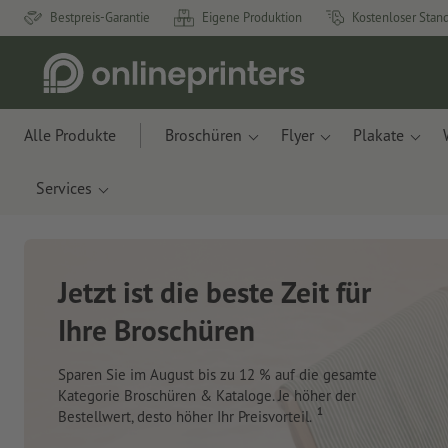
Bestpreis-Garantie
Eigene Produktion
Kostenloser Stan
Alle Produkte
Broschüren
Flyer
Plakate
Services
Neue Notizbücher und
Haftnotizen
Mit innovativen Materialien aus Apfelresten und
Ozeanplastik.