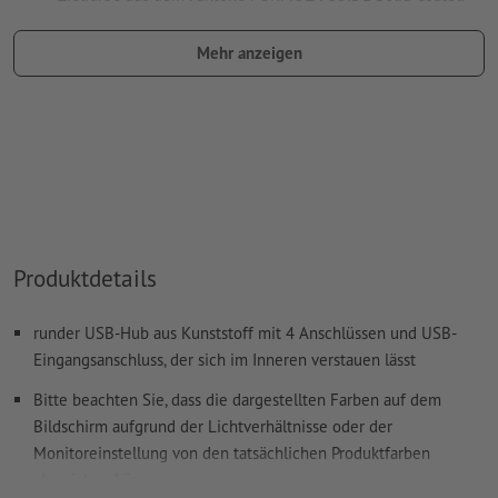
(z.B. "Pantone 286 C").
Mehr anzeigen
Es sind keine Metallic- und Neonfarben möglich.
Gold (Pantone 871 C) und Silber (Pantone 877 C) sind als
Druckfarben möglich. Bitte benennen Sie dafür die in Ihren
Druckdaten angelegte Volltonfarbe in „gold“ oder „silver“.
Das druckfertige PDF darf nur Vektoren enthalten; JPEG-
oder TIFF- Bilder und -Vorlagen sind nicht geeignet
Weitere Informationen und Tipps zu
Vektordaten
finden Sie
Produktdetails
in unserem Hilfecenter.
Rechtschreib- und Satzfehler
werden von uns nicht geprüft
runder USB-Hub aus Kunststoff mit 4 Anschlüssen und USB-
Eingangsanschluss, der sich im Inneren verstauen lässt
Wie lege ich Druckdaten richtig an?
Bitte beachten Sie, dass die dargestellten Farben auf dem
Bildschirm aufgrund der Lichtverhältnisse oder der
Monitoreinstellung von den tatsächlichen Produktfarben
abweichen können