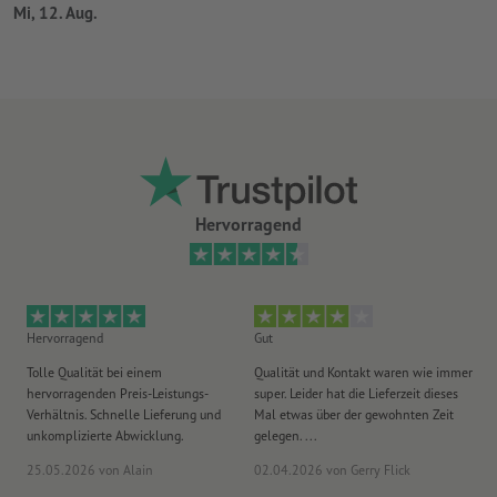
Mi, 12. Aug.
Hervorragend
Hervorragend
Gut
He
Tolle Qualität bei einem
Qualität und Kontakt waren wie immer
Er
hervorragenden Preis-Leistungs-
super. Leider hat die Lieferzeit dieses
sa
Verhältnis. Schnelle Lieferung und
Mal etwas über der gewohnten Zeit
Ih
unkomplizierte Abwicklung.
gelegen. ...
wie
25.05.2026
von Alain
02.04.2026
von Gerry Flick
29