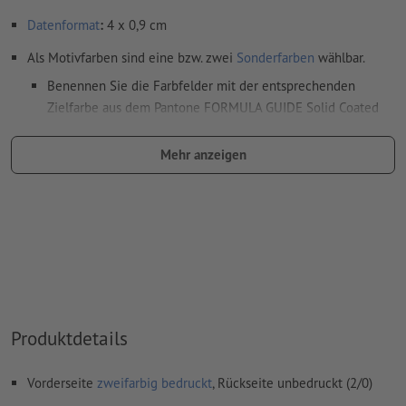
Datenformat
:
4 x 0,9 cm
Als Motivfarben sind eine bzw. zwei
Sonderfarben
wählbar.
Benennen Sie die Farbfelder mit der entsprechenden
Zielfarbe aus dem Pantone FORMULA GUIDE Solid Coated
(z.B. "Pantone 286 C").
Mehr anzeigen
Es sind keine Metallic- und Neonfarben möglich.
Gold (Pantone 871 C) und Silber (Pantone 877 C) sind als
Druckfarben möglich. Bitte benennen Sie dafür die in Ihren
Druckdaten angelegte Volltonfarbe in „gold“ oder „silver“.
das Trägermaterial kann beim
Druck mit weißer Farbe
durchscheinen
Das druckfertige PDF darf nur Vektoren enthalten; JPEG-
Produktdetails
oder TIFF- Bilder und -Vorlagen sind nicht geeignet
Weitere Informationen und Tipps zu
Vektordaten
finden Sie
Vorderseite
zweifarbig bedruckt
, Rückseite unbedruckt (2/0)
in unserem Hilfecenter.