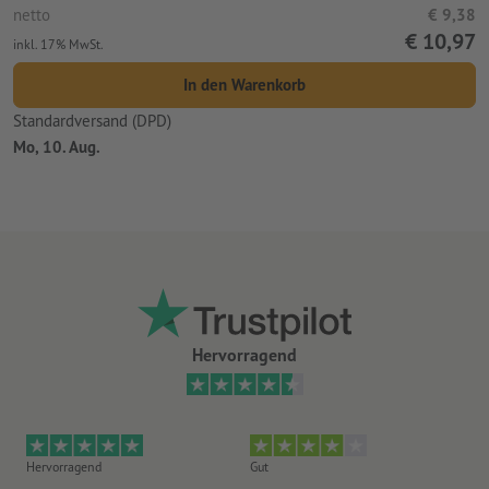
netto
€ 9,38
€ 10,97
inkl. 17% MwSt.
In den Warenkorb
Standardversand (DPD)
Mo, 10. Aug.
Hervorragend
Hervorragend
Gut
He