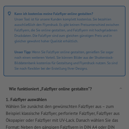
Kann ich kostenlos meine Falzflyer online gestalten?
Unser Tool ist für unsere Kunden komplett kostenlos. Sie bezahlen
ausschließlich den Flyerdruck. Es gibt keinen Preisunterschied zwischen
Falzflyern, die Sie online gestalten, und Falzflyern mit hochgeladenen
Druckdaten. Die Falzflyer sind zum gleichen günstigen Preis und in
gleicher gewohnt hoher Qualität erhältlich.
Unser Tipp:
Wenn Sie Falzflyer online gestalten, genießen Sie sogar
noch einen weiteren Vorteil. Sie können Bilder aus der Shutterstock-
Bilddatenbank kostenlos für Gestaltung und Flyerdruck nutzen. So sind
Sie noch flexibler bei der Erstellung Ihrer Designs.
Wie funktioniert „Falzflyer online gestalten“?
1. Falzflyer auswählen
Wählen Sie zunächst den gewünschten Falzflyer aus – zum
Beispiel klassische Falzflyer, perforierte Falzflyer, Falzflyer aus
Ökopapier oder Falzflyer mit UV-Lack. Danach wählen Sie das
Format: Neben den gängigen Falzflyern in DIN A4 oder DIN