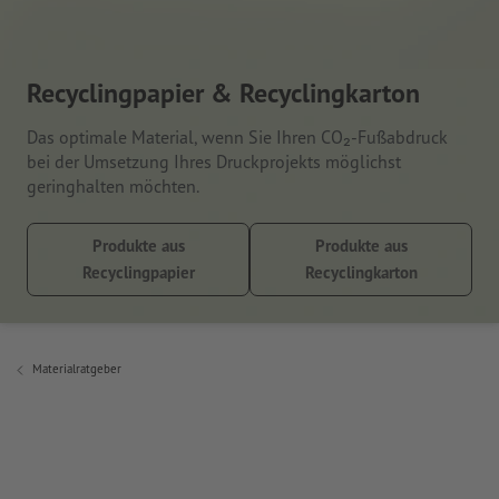
Recyclingpapier & Recyclingkarton
Das optimale Material, wenn Sie Ihren CO₂-Fußabdruck
bei der Umsetzung Ihres Druckprojekts möglichst
geringhalten möchten.
Produkte aus
Produkte aus
Recyclingpapier
Recyclingkarton
Materialratgeber