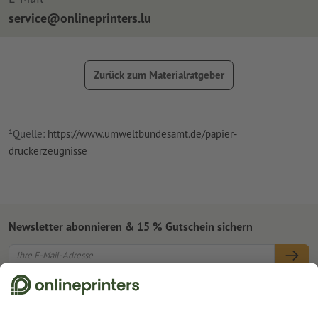
service@onlineprinters.lu
Zurück zum Materialratgeber
¹Quelle:
https://www.umweltbundesamt.de/papier-
druckerzeugnisse
Newsletter abonnieren & 15 % Gutschein sichern
Online Druckerei