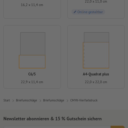
22,0 x 11,0 cm
16,2 x 11,4 cm
Online gestaltbar
C6/5
A4-Quadrat plus
22,9 x 11,4 cm
22,0 x 22,0 cm
Start
Briefumschläge
Briefumschläge
CMYK-Vierfarbdruck
Newsletter abonnieren & 15 % Gutschein sichern