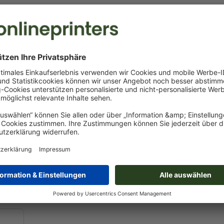
Snackschale
Snackboxen
Ideal zum gle
Dank Deckel einfach zu stapeln
unerlässlich 
und zu transportieren
Imbisse