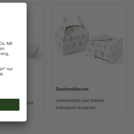
n
Geschenkboxen
ich Essen -
Lebensmittel und Gebäck
für Foodtrucks und
individuell verpacken