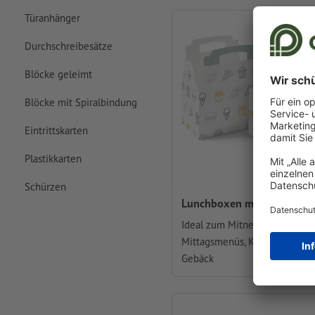
Türanhänger
Durchschreibesätze
Blöcke geleimt
Blöcke mit Spiralbindung
Eintrittskarten
Plastikkarten
Schürzen
Lunchboxen mit Tragegriff
Ideal zum Mitnehmen von
Mittagsmenüs, Kuchen oder
Gebäck