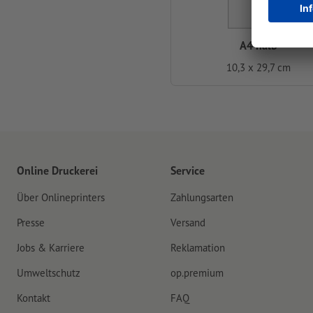
A4 halb
10,3 x 29,7 cm
Online Druckerei
Service
Über Onlineprinters
Zahlungsarten
Presse
Versand
Jobs & Karriere
Reklamation
Umweltschutz
op.premium
Kontakt
FAQ