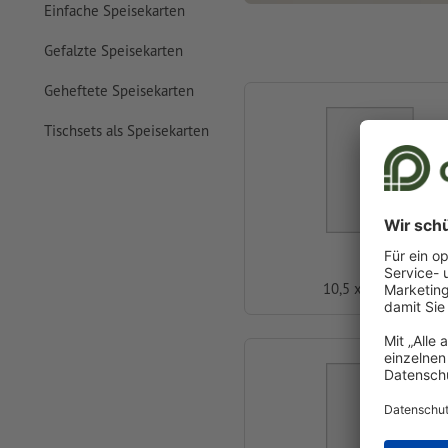
Einfache Speisekarten
Gefalzte Speisekarten
Geheftete Speisekarten
Tischsets als Speisekarten
A6
10,5 x 14,8 cm