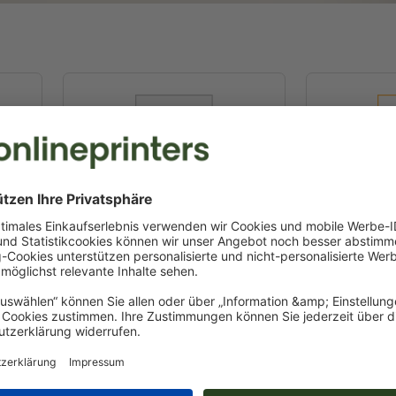
A5
14,8 x 21,0 cm
21,