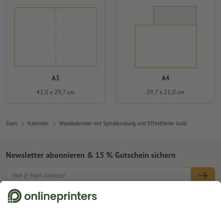
A3
A4
42,0 x 29,7 cm
29,7 x 21,0 cm
Start
Kalender
Wandkalender mit Spiralbindung und Effektfarbe Gold
Newsletter abonnieren & 15 % Gutschein sichern
Online Druckerei