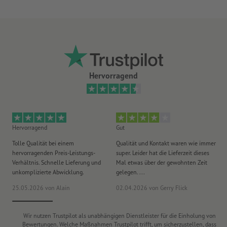
Stecklasche und zwei Staublaschen
Zum Verschließen zuerst beide Staublaschen und dann die
Stecklasche einklappen
Die versetzt angeordneten Stecklaschen an Boden und Deckel
werden in entgegengesetzte Richtungen eingesteckt
Hervorragend
100 % frei konfigurierbares Format
präzise Kanten dank Laserstanzung
Hinweis: Auf der Innenseite der Schachteln können beim
Lasern der Falzlinien Schmauchspuren entstehen
Hervorragend
Gut
He
Tolle Qualität bei einem
Qualität und Kontakt waren wie immer
Er
für Lebensmittel nur als Sekundärverpackung geeignet; für
hervorragenden Preis-Leistungs-
super. Leider hat die Lieferzeit dieses
sa
lebensmittelechte Verpackungen
hier
klicken
Verhältnis. Schnelle Lieferung und
Mal etwas über der gewohnten Zeit
Ih
unkomplizierte Abwicklung.
gelegen. ...
wie
rundum bedruckbar
als Informations- und/oder Werbefläche
25.05.2026
von Alain
02.04.2026
von Gerry Flick
29
Leimung: punktuell an der Längsseite des Korpus
Lieferung: geklebt und plano liegend
Wir nutzen Trustpilot als unabhängigen Dienstleister für die Einholung von
Bewertungen. Welche Maßnahmen Trustpilot trifft, um sicherzustellen, dass