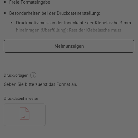
Freie Formateingabe
Besonderheiten bei der Druckdatenerstellung:
Druckmotiv muss an der Innenkante der Klebelasche 3 mm
hineinragen (Überfüllung); Rest der Klebelasche muss
unbedruckt bleiben
Mehr anzeigen
schwarze Elemente nur mit 100 % Schwarz anlegen (z. B.
Barcodes wie EAN, QR-Codes, Texte usw.)
umlaufend 3 mm
Beschnitt
anlegen, wichtige Informationen
mit mind. 4 mm Abstand zum Endformat
Druckvorlagen
Geben Sie bitte zuerst das Format an.
Auflösung:
300 dpi
Schriften
müssen vollständig eingebettet oder in Kurven
Druckdatenhinweise
konvertiert werden
Farbmodus:
CMYK, FOGRA51 (PSO Coated v3) für gestrichene
Papiere, FOGRA52 (PSO Uncoated v3 FOGRA52) für
ungestrichene Papiere