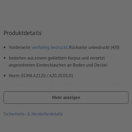
Rechtschreib- und Satzfehler
werden von uns nicht geprüft
Überdruckeneinstellungen
werden von uns nicht geprüft
Kommentare
werden gelöscht und nicht gedruckt
Produktdetails
Inhalte von
Formularfeldern
werden mitgedruckt
Vorderseite
vierfarbig bedruckt
, Rückseite unbedruckt (4/0)
Wie lege ich Druckdaten richtig an?
bestehen aus einem geklebten Korpus und versetzt
angeordneten Einstecklaschen an Boden und Deckel
Norm: ECMA A2120 / A20.20.03.01
dank Einstecklaschen leicht zu öffnen und wiederverschließbar
einfach zu befüllen
Mehr anzeigen
gut stapelbar und daher optimal für Transport und Präsentation
Sicherheits- & Herstellerdetails
geeignet
Einstecklaschen am Boden und Deckel umfassen jeweils eine