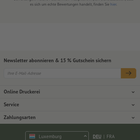
es sich um echte Bewertungen handelt, finden Sie
hier
.
Newsletter abonnieren & 15 % Gutschein sichern
Online Druckerei
Über Onlineprinters
Service
Presse
Zahlungsarten
Zahlungsarten
Jobs & Karriere
Versand
Vorkasse
Luxemburg
DEU
|
FRA
Umweltschutz
Reklamation