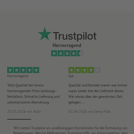
Hervorragend
Hervorragend
Gut
He
Tolle Qualität bei einem
Qualität und Kontakt waren wie immer
Er
hervorragenden Preis-Leistungs-
super. Leider hat die Lieferzeit dieses
sa
Verhältnis. Schnelle Lieferung und
Mal etwas über der gewohnten Zeit
Ih
unkomplizierte Abwicklung.
gelegen. ...
wie
25.05.2026
von Alain
02.04.2026
von Gerry Flick
29
Wir nutzen Trustpilot als unabhängigen Dienstleister für die Einholung von
Bewertungen. Welche Maßnahmen Trustpilot trifft, um sicherzustellen, dass