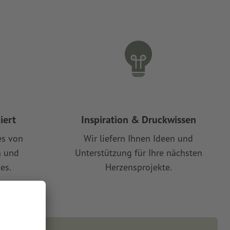
iert
Inspiration & Druckwissen
es von
Wir liefern Ihnen Ideen und
n und
Unterstützung für Ihre nächsten
es.
Herzensprojekte.