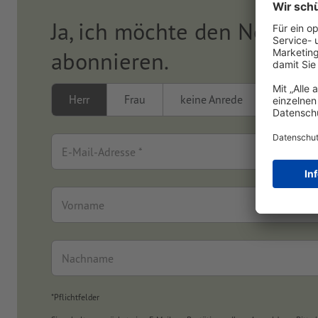
Ja, ich möchte den Newslet
abonnieren.
Herr
Frau
keine Anrede
E-Mail-Adresse *
Vorname
Nachname
*Pflichtfelder