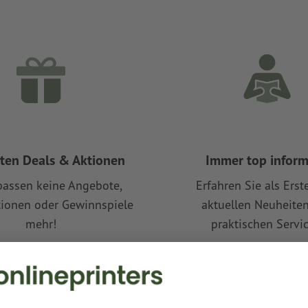
sten Deals & Aktionen
Immer top inform
passen keine Angebote,
Erfahren Sie als Erst
tionen oder Gewinnspiele
aktuellen Neuheite
mehr!
praktischen Servic