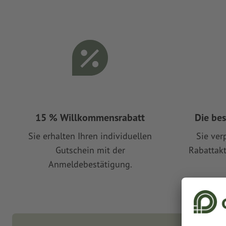
15 % Willkommensrabatt
Die be
Sie erhalten Ihren individuellen
Sie ver
Gutschein mit der
Rabattak
Anmeldebestätigung.