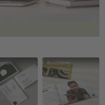
karten
Broschüren