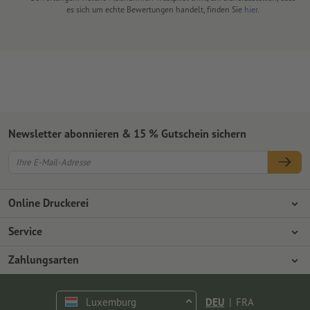
es sich um echte Bewertungen handelt, finden Sie
hier
.
Newsletter abonnieren & 15 % Gutschein sichern
Online Druckerei
Über Onlineprinters
Service
Presse
Zahlungsarten
Zahlungsarten
Jobs & Karriere
Versand
Vorkasse
Luxemburg
DEU
|
FRA
Umweltschutz
Reklamation