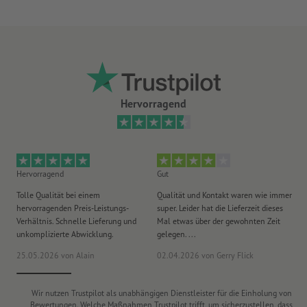
Hervorragend
Hervorragend
Gut
He
Tolle Qualität bei einem
Qualität und Kontakt waren wie immer
Er
hervorragenden Preis-Leistungs-
super. Leider hat die Lieferzeit dieses
sa
Verhältnis. Schnelle Lieferung und
Mal etwas über der gewohnten Zeit
Ih
unkomplizierte Abwicklung.
gelegen. ...
wie
25.05.2026
von Alain
02.04.2026
von Gerry Flick
29
Wir nutzen Trustpilot als unabhängigen Dienstleister für die Einholung von
Bewertungen. Welche Maßnahmen Trustpilot trifft, um sicherzustellen, dass