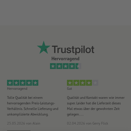
gute UV- und Temperaturbeständigkeit
für den Einsatz im Innen- und Außenbereich geeignet
Rückseite ungeschlitzt
je länger die Aufkleber an einer Stelle kleben, desto
schwieriger lassen sie sich ablösen
Hinweis:
Der zu beklebende Untergrund muss frei von Staub,
Hervorragend
Fett oder anderen Verunreinigungen sein. Dies kann die
Klebkraft des Materials beeinträchtigen. Neulackierungen
müssen getrocknet bzw. komplett ausgehärtet sein.
Lieferung: auf Bögen, nicht einzeln zugeschnitten
Hervorragend
Gut
He
Tolle Qualität bei einem
Qualität und Kontakt waren wie immer
Er
hervorragenden Preis-Leistungs-
super. Leider hat die Lieferzeit dieses
sa
Verhältnis. Schnelle Lieferung und
Mal etwas über der gewohnten Zeit
Ih
unkomplizierte Abwicklung.
gelegen. ...
wie
25.05.2026
von Alain
02.04.2026
von Gerry Flick
29