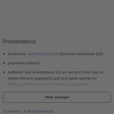
Kommentare
werden gelöscht und nicht gedruckt
Inhalte von
Formularfeldern
werden mitgedruckt
Wie lege ich Druckdaten richtig an?
Produktdetails
Vorderseite
vierfarbig bedruckt
, Rückseite unbedruckt (4/0)
permanent klebend
Aufkleber sind innenklebend, d.h. sie werden hinter Glas im
inneren Bereich angebracht und sind damit optimal vor
Witterungseinflüssen oder Vandalismus geschützt
Werbebotschaften sind ideal von außen lesbar
Mehr anzeigen
ideal als Sichtschutz, Dekoration oder klassische
Werbeaufkleber hinter Glas
Sicherheits- & Herstellerdetails