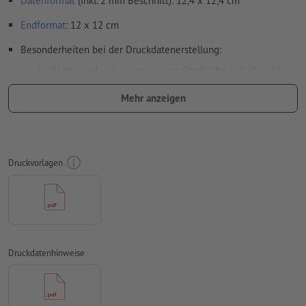
Datenformat
(inkl. 2 mm Beschnitt): 12,4 x 12,4 cm
Endformat
: 12 x 12 cm
Besonderheiten bei der Druckdatenerstellung:
das Motiv wird von innen an eine Glasfläche geklebt und
von außen betrachtet, die dafür notwendige Spiegelung der
Mehr anzeigen
Druckdaten übernehmen wir für Sie
Auflösung:
300 dpi
umlaufend 2 mm
Beschnitt
anlegen, wichtige Informationen
Druckvorlagen
mit mind. 4 mm Abstand zum Endformat
Farbmodus:
CMYK, FOGRA51 (PSO Coated v3) für gestrichene
Papiere
Rechtschreib- und Satzfehler
werden von uns nicht geprüft
Druckdatenhinweise
Überdruckeneinstellungen
werden von uns nicht geprüft
Transparenzen
müssen generell reduziert werden