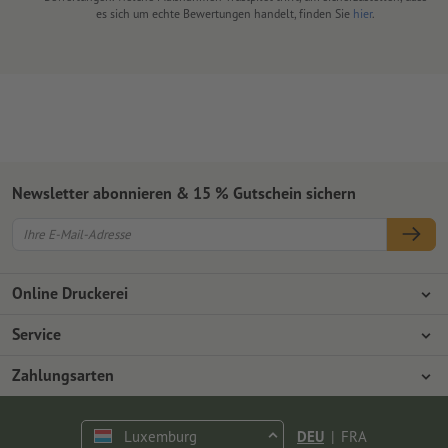
es sich um echte Bewertungen handelt, finden Sie
hier
.
Newsletter abonnieren & 15 % Gutschein sichern
Online Druckerei
Über Onlineprinters
Service
Presse
Zahlungsarten
Zahlungsarten
Jobs & Karriere
Versand
Vorkasse
Luxemburg
DEU
|
FRA
Umweltschutz
Reklamation