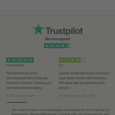
Hervorragend
Hervorragend
Gut
He
Tolle Qualität bei einem
Qualität und Kontakt waren wie immer
Er
hervorragenden Preis-Leistungs-
super. Leider hat die Lieferzeit dieses
sa
Verhältnis. Schnelle Lieferung und
Mal etwas über der gewohnten Zeit
Ih
unkomplizierte Abwicklung.
gelegen. ...
wie
25.05.2026
von Alain
02.04.2026
von Gerry Flick
29
Wir nutzen Trustpilot als unabhängigen Dienstleister für die Einholung von
Bewertungen. Welche Maßnahmen Trustpilot trifft, um sicherzustellen, dass